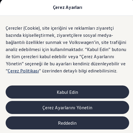
Çerez Ayarları
Modeller ve Fiyatlar
Fiyat Listesi
Araç Oluşturucu
SUV Ailesi
Çerezler (Cookie), site içeriğini ve reklamları ziyaretçi
Skip
Geri
Elektrikli Araçlar
to
Dönün
Elektrikli Modeller
bazında kişiselleştirmek, ziyaretçilere sosyal medya-
İç Tasarım
footer
Satış Sonrası Hizmetler
bağlantılı özellikler sunmak ve Volkswagen’in, site trafiğini
Elektrikli Araçlar İçin Kullanım İpuçları
analiz edebilmesi için kullanılmaktadır. “Kabul Edin” butonu
Elektrikli Araçların Periyodik Bakımı
ID. Teknolojisi ve Batarya
ile tüm çerezleri kabul edebilir veya “Çerez Ayarlarını
Rejeneratif Enerji
Şık ve
sportif.
Yönetin” seçeneği ile bu ayarları kendiniz düzenleyebilir ve
Batarya Sistemleri
“
Çerez Politikası
” üzerinden detaylı bilgi edinebilirsiniz.
Batarya Ömrü
Elektrikli Araçların Avantajları
Kampanyalar ve Finansal Çözümler
Satış Kampanyaları
Kabul Edin
Golf Yaz Fırsatları
vdf Klasik Kredi® Kampanyası
vdf Peşin Avantaj Kredi Kampanyası
Çerez Ayarlarını Yönetin
Servis Kampanyaları
Her Yaş Avantaj Kampanyası
vdf Servis Kredisi® Kampanyası
Reddedin
sigortaladım.com Servis Kampanyası
Kredi Çözümleri