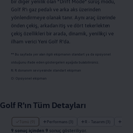
bir diğer yenilik olan “Drift Mode” sürüş modu,
Golf R’ı gaz pedalı ve arka aks üzerinden
yönlendirmeye olanak tanır. Aynı araç üzerinde
önden çekiş, arkadan itiş ve dört tekerlekten
çekiş özellikleri bir arada, dinamik, yenilikçi ve
ilham verici Yeni Golf R’da.
** Bu sayfada yer alan ilgili ekipmanın standart ya da opsiyonel
olduğunu ifade eden göstergeleri aşağıda bulabilirsiniz.
R: R donanım seviyesinde standart ekipman
O: Opsiyonel ekipman
Golf R'ın Tüm Detayları
9 sonuç içinden 9 sonuç gösteriliyor.
Tümü (9)
Performans (3)
R - Tasarım (3)
Tekno
9 sonuç içinden 9
sonuç gösteriliyor.