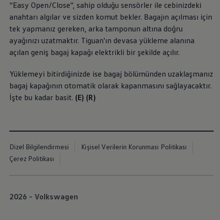
“Easy Open/Close”, sahip olduğu sensörler ile cebinizdeki
İletişim ve Destek
Yetkili Satıcı ve Servisler
anahtarı algılar ve sizden komut bekler. Bagajın açılması için
Volkswagen Yol Yardım ve İletişim
tek yapmanız gereken, arka tamponun altına doğru
Volkswagen Dünyası
ayağınızı uzatmaktır. Tiguan'ın devasa yükleme alanına
WLTP ve Yakıt Tasarruf İpuçları
Volkswagen Sözlük
açılan geniş bagaj kapağı elektrikli bir şekilde açılır.
Yüklemeyi bitirdiğinizde ise bagaj bölümünden uzaklaşmanız
bagaj kapağının otomatik olarak kapanmasını sağlayacaktır.
İşte bu kadar basit.
(E) (R)
Dizel Bilgilendirmesi
Kişisel Verilerin Korunması Politikası
Çerez Politikası
2026 - Volkswagen