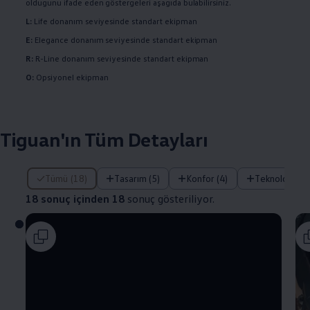
olduğunu ifade eden göstergeleri aşağıda bulabilirsiniz.
L:
Life donanım seviyesinde standart ekipman
E:
Elegance donanım seviyesinde standart ekipman
R:
R-Line donanım seviyesinde standart ekipman
O:
Opsiyonel ekipman
Tiguan'ın Tüm Detayları
18 sonuç içinden 18 sonuç gösteriliyor.
Tümü (18)
Tasarım (5)
Konfor (4)
Teknoloji (5)
18 sonuç içinden 18
sonuç gösteriliyor.