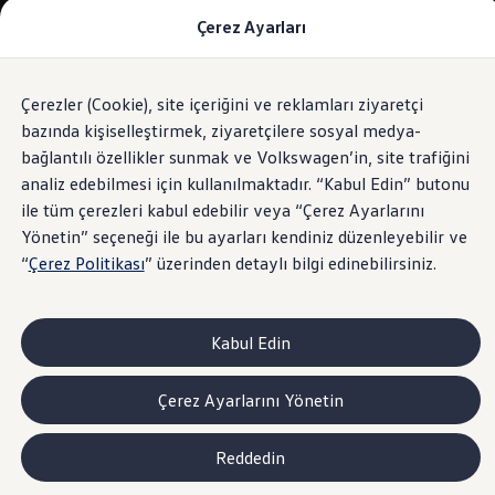
Çerez Ayarları
Modeller ve Fiyatlar
Fiyat Listesi
Araç Oluşturucu
SUV Ailesi
Çerezler (Cookie), site içeriğini ve reklamları ziyaretçi
Skip
Geri
Elektrikli Araçlar
to
Dönün
Elektrikli Modeller
bazında kişiselleştirmek, ziyaretçilere sosyal medya-
Kolay Açılır/Kapanır Bagaj Kapağı "Easy
footer
Satış Sonrası Hizmetler
bağlantılı özellikler sunmak ve Volkswagen’in, site trafiğini
Open/Close"
Elektrikli Araçlar İçin Kullanım İpuçları
analiz edebilmesi için kullanılmaktadır. “Kabul Edin” butonu
Elektrikli Araçların Periyodik Bakımı
ID. Teknolojisi ve Batarya
ile tüm çerezleri kabul edebilir veya “Çerez Ayarlarını
Rejeneratif Enerji
Yönetin” seçeneği ile bu ayarları kendiniz düzenleyebilir ve
Batarya Sistemleri
Kolay açılır,
istediğinizde
“
Çerez Politikası
” üzerinden detaylı bilgi edinebilirsiniz.
Batarya Ömrü
Elektrikli Araçların Avantajları
Kampanyalar ve Finansal Çözümler
kapanır.
Satış Kampanyaları
Kabul Edin
Golf Yaz Fırsatları
vdf Klasik Kredi® Kampanyası
vdf Peşin Avantaj Kredi Kampanyası
Çerez Ayarlarını Yönetin
Servis Kampanyaları
Her Yaş Avantaj Kampanyası
vdf Servis Kredisi® Kampanyası
Reddedin
sigortaladım.com Servis Kampanyası
Kredi Çözümleri