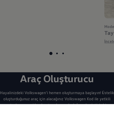
Mode
Tay
İncel
Araç Oluşturucu
Hayalinizdeki
Volkswagen
’i hemen oluşturmaya başlayın! Üstelik
oluşturduğunuz araç için alacağınız
Volkswagen
Kod ile yetkili
satıcılarımıza giderek satın alma yolculuğuna kesintisiz bir
şekilde devam edebilirsiniz.