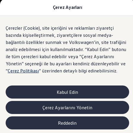
Çerez Ayarları
Modeller ve Fiyatlar
Fiyat Listesi
Araç Oluşturucu
SUV Ailesi
Çerezler (Cookie), site içeriğini ve reklamları ziyaretçi
Skip
Geri
Elektrikli Araçlar
to
Dönün
Elektrikli Modeller
bazında kişiselleştirmek, ziyaretçilere sosyal medya-
footer
Satış Sonrası Hizmetler
bağlantılı özellikler sunmak ve Volkswagen’in, site trafiğini
Elektrikli Araçlar İçin Kullanım İpuçları
analiz edebilmesi için kullanılmaktadır. “Kabul Edin” butonu
Elektrikli Araçların Periyodik Bakımı
ID. Teknolojisi ve Batarya
ile tüm çerezleri kabul edebilir veya “Çerez Ayarlarını
Rejeneratif Enerji
Yönetin” seçeneği ile bu ayarları kendiniz düzenleyebilir ve
Batarya Sistemleri
“
Çerez Politikası
” üzerinden detaylı bilgi edinebilirsiniz.
Batarya Ömrü
Elektrikli Araçların Avantajları
Kampanyalar ve Finansal Çözümler
Satış Kampanyaları
Kabul Edin
Golf Yaz Fırsatları
vdf Klasik Kredi® Kampanyası
vdf Peşin Avantaj Kredi Kampanyası
Çerez Ayarlarını Yönetin
Servis Kampanyaları
Her Yaş Avantaj Kampanyası
vdf Servis Kredisi® Kampanyası
Reddedin
sigortaladım.com Servis Kampanyası
Kredi Çözümleri