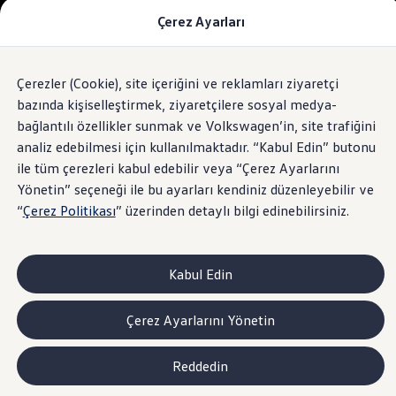
Çerez Ayarları
Modeller ve Fiyatlar
Fiyat Listesi
Araç Oluşturucu
SUV Ailesi
Çerezler (Cookie), site içeriğini ve reklamları ziyaretçi
Skip
Geri
Elektrikli Araçlar
to
Dönün
Elektrikli Modeller
bazında kişiselleştirmek, ziyaretçilere sosyal medya-
footer
Satış Sonrası Hizmetler
bağlantılı özellikler sunmak ve Volkswagen’in, site trafiğini
Elektrikli Araçlar İçin Kullanım İpuçları
analiz edebilmesi için kullanılmaktadır. “Kabul Edin” butonu
Elektrikli Araçların Periyodik Bakımı
ID. Teknolojisi ve Batarya
ile tüm çerezleri kabul edebilir veya “Çerez Ayarlarını
Rejeneratif Enerji
Yönetin” seçeneği ile bu ayarları kendiniz düzenleyebilir ve
Batarya Sistemleri
“
Çerez Politikası
” üzerinden detaylı bilgi edinebilirsiniz.
Batarya Ömrü
Elektrikli Araçların Avantajları
Kampanyalar ve Finansal Çözümler
Satış Kampanyaları
Kabul Edin
Golf Yaz Fırsatları
vdf Klasik Kredi® Kampanyası
vdf Peşin Avantaj Kredi Kampanyası
Çerez Ayarlarını Yönetin
Servis Kampanyaları
Her Yaş Avantaj Kampanyası
vdf Servis Kredisi® Kampanyası
Reddedin
sigortaladım.com Servis Kampanyası
Kredi Çözümleri