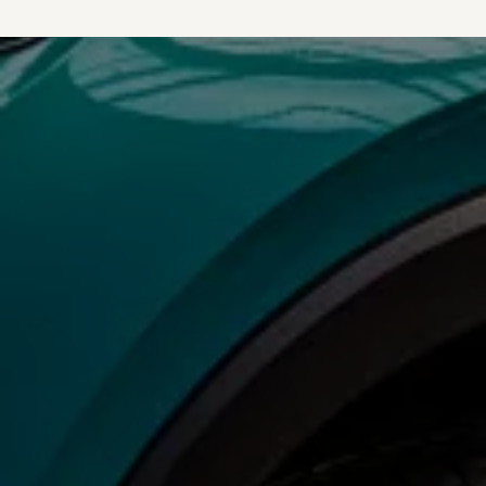
vdf Klasik Kredi®
vdf Servis Kredisi®
Sigorta Çözümleri
Volkswagen Kasko®
Volkswagen Garanti Plus®
Satış Sonrası Hizmetler
Volkswagen Hizmet Sözleri
Bakım ve Onarım Hizmetleri
Periyodik Bakım
Ekspres Servis
Check-Up Hizmeti
Gönüllü Geri Çağırma
Motor Yağları
Kaporta ve Boya
Aksesuar ve Yedek Parça
Volkswagen Orijinal Aksesuarlar®
Volkswagen Orijinal Parçalar®
Lastik Bilgilendirmesi
Aracım
Garanti ve Mobilite
Bilgi ve Eğlence Sistemi Güncellemeleri
e-Kullanım Kılavuzu
Volkswagenim Uygulaması
Klasik Modeller
İkaz Lambaları ve Anlamları