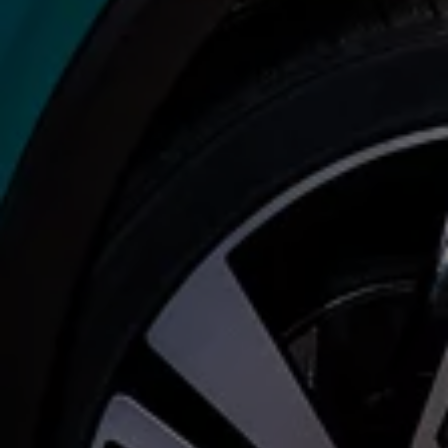
İletişim ve Destek
Yetkili Satıcı ve Servisler
Volkswagen Yol Yardım ve İletişim
Volkswagen Dünyası
WLTP ve Yakıt Tasarruf İpuçları
Volkswagen Sözlük