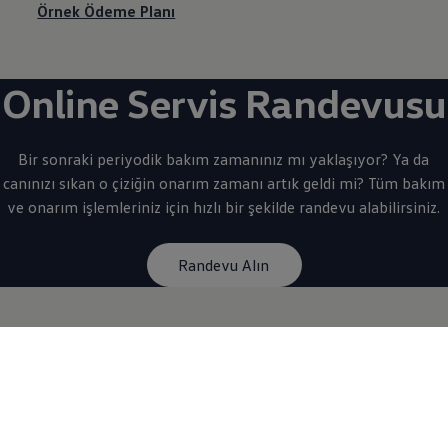
Örnek Ödeme Planı
Online Servis Randevusu
Bir sonraki periyodik bakım zamanınız mı yaklaşıyor? Ya da
canınızı sıkan o çiziğin onarım zamanı artık geldi mi? Tüm bakım
ve onarım işlemleriniz için hızlı bir şekilde randevu alabilirsiniz.
Randevu Alın
Daha fazlası için...