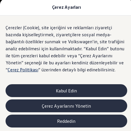
Çerez Ayarları
Modeller ve Fiyatlar
Fiyat Listesi
Araç Oluşturucu
SUV Ailesi
Çerezler (Cookie), site içeriğini ve reklamları ziyaretçi
Skip
Geri
Elektrikli Araçlar
to
Dönün
Elektrikli Modeller
bazında kişiselleştirmek, ziyaretçilere sosyal medya-
footer
Satış Sonrası Hizmetler
bağlantılı özellikler sunmak ve Volkswagen’in, site trafiğini
Elektrikli Araçlar İçin Kullanım İpuçları
analiz edebilmesi için kullanılmaktadır. “Kabul Edin” butonu
Elektrikli Araçların Periyodik Bakımı
ID. Teknolojisi ve Batarya
ile tüm çerezleri kabul edebilir veya “Çerez Ayarlarını
Rejeneratif Enerji
Yönetin” seçeneği ile bu ayarları kendiniz düzenleyebilir ve
Batarya Sistemleri
“
Çerez Politikası
” üzerinden detaylı bilgi edinebilirsiniz.
Batarya Ömrü
Elektrikli Araçların Avantajları
Kampanyalar ve Finansal Çözümler
Satış Kampanyaları
Kabul Edin
Golf Yaz Fırsatları
vdf Klasik Kredi® Kampanyası
vdf Peşin Avantaj Kredi Kampanyası
Çerez Ayarlarını Yönetin
Servis Kampanyaları
Her Yaş Avantaj Kampanyası
vdf Servis Kredisi® Kampanyası
Reddedin
sigortaladım.com Servis Kampanyası
Kredi Çözümleri