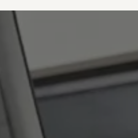
vdf Klasik Kredi®
vdf Servis Kredisi®
Sigorta Çözümleri
Volkswagen Kasko®
Volkswagen Garanti Plus®
Satış Sonrası Hizmetler
Volkswagen Hizmet Sözleri
Bakım ve Onarım Hizmetleri
Periyodik Bakım
Ekspres Servis
Check-Up Hizmeti
Gönüllü Geri Çağırma
Motor Yağları
Kaporta ve Boya
Aksesuar ve Yedek Parça
Volkswagen Orijinal Aksesuarlar®
Volkswagen Orijinal Parçalar®
Lastik Bilgilendirmesi
Aracım
Garanti ve Mobilite
Bilgi ve Eğlence Sistemi Güncellemeleri
e-Kullanım Kılavuzu
Volkswagenim Uygulaması
Klasik Modeller
İkaz Lambaları ve Anlamları