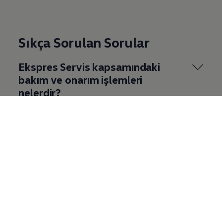
Sıkça Sorulan Sorular
Ekspres Servis kapsamındaki
bakım ve onarım işlemleri
nelerdir?
Ekspres Servis ücreti nedir?
Daha fazlası için...