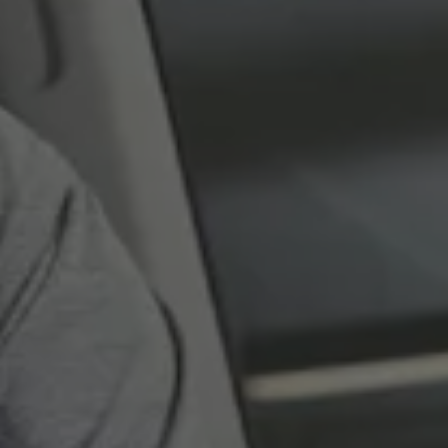
İletişim ve Destek
Yetkili Satıcı ve Servisler
Volkswagen Yol Yardım ve İletişim
Volkswagen Dünyası
WLTP ve Yakıt Tasarruf İpuçları
Volkswagen Sözlük