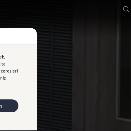
ek,
ite
 çerezleri
niz
n