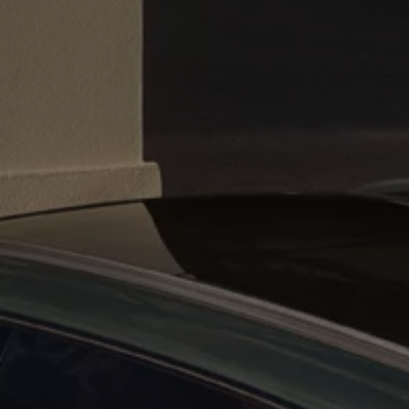
vdf Klasik Kredi®
vdf Servis Kredisi®
Sigorta Çözümleri
Volkswagen Kasko®
Volkswagen Garanti Plus®
Satış Sonrası Hizmetler
Volkswagen Hizmet Sözleri
Bakım ve Onarım Hizmetleri
Periyodik Bakım
Ekspres Servis
Check-Up Hizmeti
Gönüllü Geri Çağırma
Motor Yağları
Kaporta ve Boya
Aksesuar ve Yedek Parça
Volkswagen Orijinal Aksesuarlar®
Volkswagen Orijinal Parçalar®
Lastik Bilgilendirmesi
Aracım
Garanti ve Mobilite
Bilgi ve Eğlence Sistemi Güncellemeleri
e-Kullanım Kılavuzu
Volkswagenim Uygulaması
Klasik Modeller
İkaz Lambaları ve Anlamları