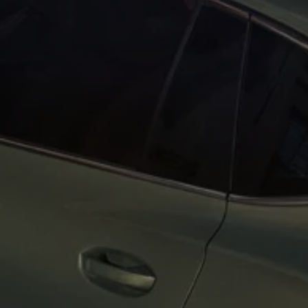
İletişim ve Destek
Yetkili Satıcı ve Servisler
Volkswagen Yol Yardım ve İletişim
Volkswagen Dünyası
WLTP ve Yakıt Tasarruf İpuçları
Volkswagen Sözlük