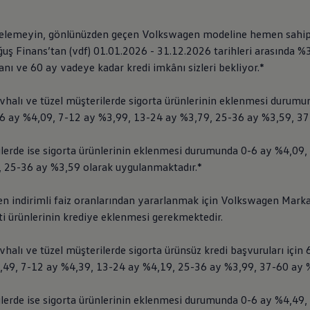
rtelemeyin, gönlünüzden geçen
Volkswagen
modeline hemen sahip 
uş Finans’tan (vdf) 01.01.2026 - 31.12.2026 tarihleri arasında %
anı ve 60 ay vadeye kadar kredi imkânı sizleri bekliyor.*
evhalı ve tüzel müşterilerde sigorta ürünlerinin eklenmesi durum
6 ay %4,09, 7-12 ay %3,99, 13-24 ay %3,79, 25-36 ay %3,59, 37
ilerde ise sigorta ürünlerinin eklenmesi durumunda 0-6 ay %4,09,
 25-36 ay %3,59 olarak uygulanmaktadır.*
len indirimli faiz oranlarından yararlanmak için
Volkswagen
Marka
i ürünlerinin krediye eklenmesi gerekmektedir.
evhalı ve tüzel müşterilerde sigorta ürünsüz kredi başvuruları için
,49, 7-12 ay %4,39, 13-24 ay %4,19, 25-36 ay %3,99, 37-60 ay 
ilerde ise sigorta ürünlerinin eklenmesi durumunda 0-6 ay %4,49,