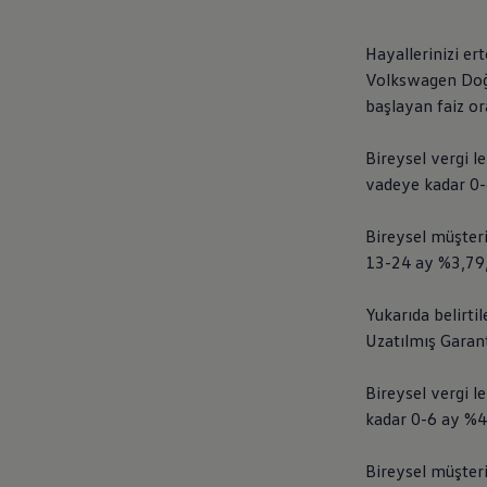
Hayallerinizi e
Volkswagen
Doğ
başlayan faiz or
Bireysel vergi l
vadeye kadar 0-
Bireysel müşter
13-24 ay %3,79,
Yukarıda belirti
Uzatılmış Garant
Bireysel vergi l
kadar 0-6 ay %4
Bireysel müşter