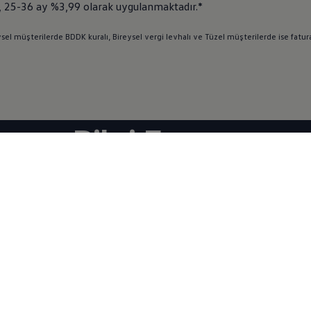
 25-36 ay %3,99 olarak uygulanmaktadır.*
eysel müşterilerde BDDK kuralı, Bireysel vergi levhalı ve Tüzel müşterilerde ise fatu
Bilgi Formu
da daha detaylı bilgi almak mı istiyorsunuz? Formumuzu doldurun
Doldurun