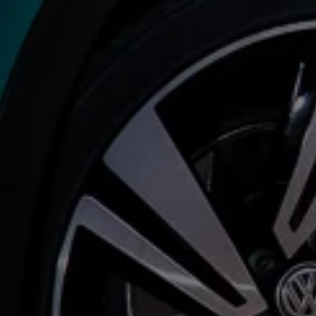
İletişim ve Destek
Yetkili Satıcı ve Servisler
Volkswagen Yol Yardım ve İletişim
Volkswagen Dünyası
WLTP ve Yakıt Tasarruf İpuçları
Volkswagen Sözlük