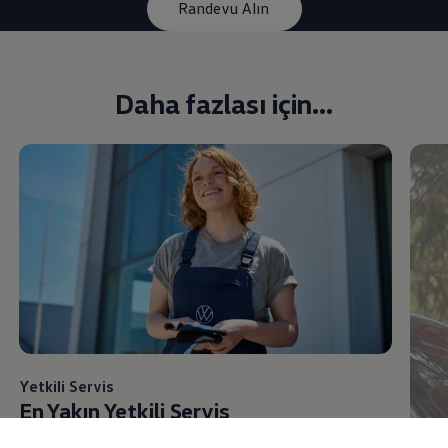
Randevu Alın
Daha fazlası için...
Yetkili Servis
En Yakın Yetkili Servis
Bulun