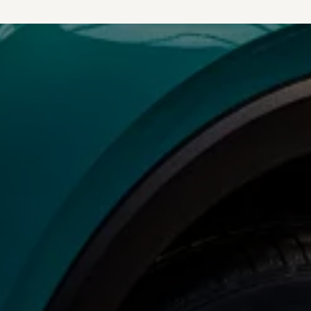
vdf Klasik Kredi®
vdf Servis Kredisi®
Sigorta Çözümleri
Volkswagen Kasko®
Volkswagen Garanti Plus®
Satış Sonrası Hizmetler
Volkswagen Hizmet Sözleri
Bakım ve Onarım Hizmetleri
Periyodik Bakım
Ekspres Servis
Check-Up Hizmeti
Gönüllü Geri Çağırma
Motor Yağları
Kaporta ve Boya
Aksesuar ve Yedek Parça
Volkswagen Orijinal Aksesuarlar®
Volkswagen Orijinal Parçalar®
Lastik Bilgilendirmesi
Aracım
Garanti ve Mobilite
Bilgi ve Eğlence Sistemi Güncellemeleri
e-Kullanım Kılavuzu
Volkswagenim Uygulaması
Klasik Modeller
İkaz Lambaları ve Anlamları