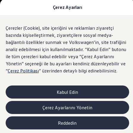
Çerez Ayarları
Modeller ve Fiyatlar
Fiyat Listesi
Araç Oluşturucu
SUV Ailesi
Çerezler (Cookie), site içeriğini ve reklamları ziyaretçi
Skip
Geri
Elektrikli Araçlar
to
Dönün
Elektrikli Modeller
bazında kişiselleştirmek, ziyaretçilere sosyal medya-
footer
Satış Sonrası Hizmetler
bağlantılı özellikler sunmak ve Volkswagen’in, site trafiğini
Elektrikli Araçlar İçin Kullanım İpuçları
analiz edebilmesi için kullanılmaktadır. “Kabul Edin” butonu
Elektrikli Araçların Periyodik Bakımı
ID. Teknolojisi ve Batarya
ile tüm çerezleri kabul edebilir veya “Çerez Ayarlarını
Rejeneratif Enerji
Yönetin” seçeneği ile bu ayarları kendiniz düzenleyebilir ve
Batarya Sistemleri
“
Çerez Politikası
” üzerinden detaylı bilgi edinebilirsiniz.
Batarya Ömrü
Elektrikli Araçların Avantajları
Kampanyalar ve Finansal Çözümler
Satış Kampanyaları
Kabul Edin
Golf Yaz Fırsatları
vdf Klasik Kredi® Kampanyası
vdf Peşin Avantaj Kredi Kampanyası
Çerez Ayarlarını Yönetin
Servis Kampanyaları
Her Yaş Avantaj Kampanyası
vdf Servis Kredisi® Kampanyası
Reddedin
sigortaladım.com Servis Kampanyası
Kredi Çözümleri