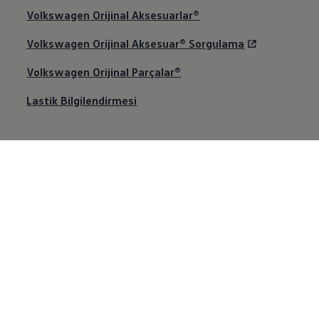
Volkswagen
Orijinal Aksesuarlar®
Volkswagen
Orijinal Aksesuar® Sorgulama
Volkswagen
Orijinal Parçalar®
Lastik Bilgilendirmesi
Aracım
Volkswagen
’inizin mekanik aksamlarını, boyasını
ve gövdesini zamanın ve kilometrelerin
etkilerinden koruyan garanti çözümleri ve size
Volkswagen
sahibi olmanın ayrıcalığını yaşatacak
mobilite hizmetleri… Hepsi, güvenli ve keyifli
yolculukların tadını çıkarabilmeniz için
Volkswagen
’de! Ayrıca, navigasyon