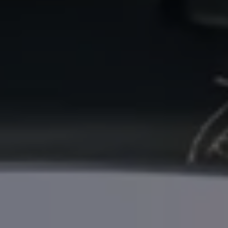
İletişim ve Destek
Yetkili Satıcı ve Servisler
Volkswagen Yol Yardım ve İletişim
Volkswagen Dünyası
WLTP ve Yakıt Tasarruf İpuçları
Volkswagen Sözlük