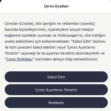
Çerez Ayarları
Modeller ve Fiyatlar
Fiyat Listesi
Araç Oluşturucu
SUV Ailesi
Çerezler (Cookie), site içeriğini ve reklamları ziyaretçi
Skip
Geri
Elektrikli Araçlar
to
Dönün
Elektrikli Modeller
bazında kişiselleştirmek, ziyaretçilere sosyal medya-
footer
Satış Sonrası Hizmetler
bağlantılı özellikler sunmak ve Volkswagen’in, site trafiğini
Elektrikli Araçlar İçin Kullanım İpuçları
analiz edebilmesi için kullanılmaktadır. “Kabul Edin” butonu
Elektrikli Araçların Periyodik Bakımı
ID. Teknolojisi ve Batarya
ile tüm çerezleri kabul edebilir veya “Çerez Ayarlarını
Rejeneratif Enerji
Yönetin” seçeneği ile bu ayarları kendiniz düzenleyebilir ve
Batarya Sistemleri
“
Çerez Politikası
” üzerinden detaylı bilgi edinebilirsiniz.
Batarya Ömrü
Elektrikli Araçların Avantajları
Kampanyalar ve Finansal Çözümler
Satış Kampanyaları
Kabul Edin
Golf Yaz Fırsatları
vdf Klasik Kredi® Kampanyası
vdf Peşin Avantaj Kredi Kampanyası
Çerez Ayarlarını Yönetin
Servis Kampanyaları
Her Yaş Avantaj Kampanyası
vdf Servis Kredisi® Kampanyası
Reddedin
sigortaladım.com Servis Kampanyası
Kredi Çözümleri