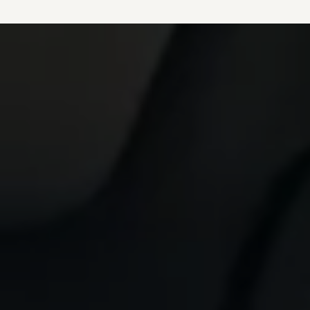
vdf Klasik Kredi®
vdf Servis Kredisi®
Sigorta Çözümleri
Volkswagen Kasko®
Volkswagen Garanti Plus®
Satış Sonrası Hizmetler
Volkswagen Hizmet Sözleri
Bakım ve Onarım Hizmetleri
Periyodik Bakım
Ekspres Servis
Check-Up Hizmeti
Gönüllü Geri Çağırma
Motor Yağları
Kaporta ve Boya
Aksesuar ve Yedek Parça
Volkswagen Orijinal Aksesuarlar®
Volkswagen Orijinal Parçalar®
Lastik Bilgilendirmesi
Aracım
Garanti ve Mobilite
Bilgi ve Eğlence Sistemi Güncellemeleri
e-Kullanım Kılavuzu
Volkswagenim Uygulaması
Klasik Modeller
İkaz Lambaları ve Anlamları