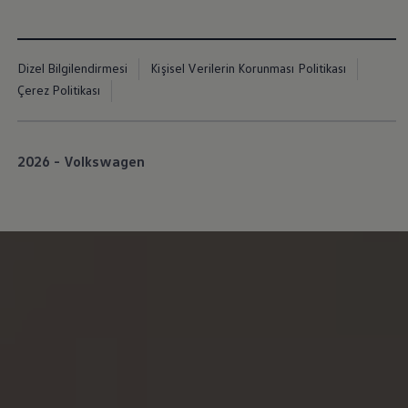
İletişim ve Destek
Yetkili Satıcı ve Servisler
Volkswagen Yol Yardım ve İletişim
Volkswagen Dünyası
Dizel Bilgilendirmesi
Kişisel Verilerin Korunması Politikası
WLTP ve Yakıt Tasarruf İpuçları
Çerez Politikası
Volkswagen Sözlük
2026 - Volkswagen