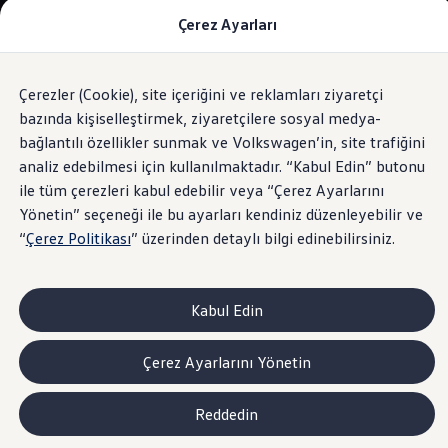
Çerez Ayarları
Modeller ve Fiyatlar
Fiyat Listesi
Araç Oluşturucu
SUV Ailesi
Çerezler (Cookie), site içeriğini ve reklamları ziyaretçi
Skip
Geri
Elektrikli Araçlar
to
Dönün
Elektrikli Modeller
bazında kişiselleştirmek, ziyaretçilere sosyal medya-
Elektro-mekanik Direksiyon
footer
Satış Sonrası Hizmetler
bağlantılı özellikler sunmak ve Volkswagen’in, site trafiğini
Elektrikli Araçlar İçin Kullanım İpuçları
analiz edebilmesi için kullanılmaktadır. “Kabul Edin” butonu
Elektrikli Araçların Periyodik Bakımı
ID. Teknolojisi ve Batarya
ile tüm çerezleri kabul edebilir veya “Çerez Ayarlarını
Rejeneratif Enerji
Akıllı
viraj teknolojisi.
Yönetin” seçeneği ile bu ayarları kendiniz düzenleyebilir ve
Batarya Sistemleri
“
Çerez Politikası
” üzerinden detaylı bilgi edinebilirsiniz.
Batarya Ömrü
Elektrikli Araçların Avantajları
Kampanyalar ve Finansal Çözümler
Satış Kampanyaları
Kabul Edin
Golf Yaz Fırsatları
vdf Klasik Kredi® Kampanyası
vdf Peşin Avantaj Kredi Kampanyası
Çerez Ayarlarını Yönetin
Servis Kampanyaları
Her Yaş Avantaj Kampanyası
vdf Servis Kredisi® Kampanyası
Reddedin
sigortaladım.com Servis Kampanyası
Kredi Çözümleri