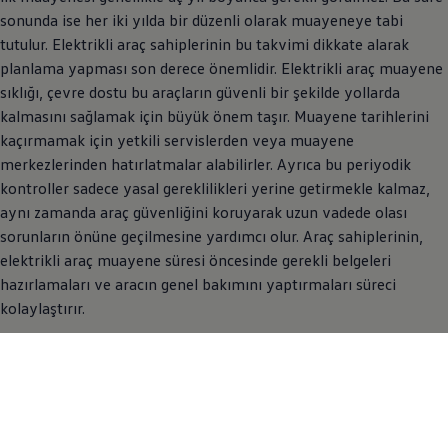
sonunda ise her iki yılda bir düzenli olarak muayeneye tabi
tutulur. Elektrikli araç sahiplerinin bu takvimi dikkate alarak
planlama yapması son derece önemlidir. Elektrikli araç muayene
sıklığı, çevre dostu bu araçların güvenli bir şekilde yollarda
kalmasını sağlamak için büyük önem taşır. Muayene tarihlerini
kaçırmamak için yetkili servislerden veya muayene
merkezlerinden hatırlatmalar alabilirler. Ayrıca bu periyodik
kontroller sadece yasal gereklilikleri yerine getirmekle kalmaz,
aynı zamanda araç güvenliğini koruyarak uzun vadede olası
sorunların önüne geçilmesine yardımcı olur. Araç sahiplerinin,
elektrikli araç muayene süresi öncesinde gerekli belgeleri
hazırlamaları ve aracın genel bakımını yaptırmaları süreci
kolaylaştırır.
Elektrikli Araba Muayene Süreci
Elektrikli araba muayene süreci, genel araç güvenliği ve elektrikli
bileşenlerin doğru bir şekilde çalıştığından emin olunması
açısından oldukça kapsamlıdır. Elektrikli araç muayene sıklığı, bu