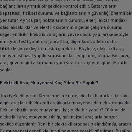
bağlantıları ayrıntılı bir şekilde kontrol edilir. Bataryaların
kapasitesi, fiziksel durumu ve bağlantılarının güvenliği önemli bir
yer tutar. Ayrıca şarj noktalarının durumu, enerji aktarımındaki
olası aksaklıklar ve elektrik sisteminin genel çalışma durumu
değerlendirilir. Elektrikli araçların çevre dostu yapıları sebebiyle
emisyon testi yapılmaz; ancak bu, diğer kontrollerin daha
titizlikle gerçekleştirilmesini gerektirir. Böylece, elektrikli araç
muayenesi nasıl yapılır sorusunu da cevaplamış oluruz. Bu süreç,
araç güvenliğini artırmanın yanı sıra trafik güvenliğine de katkı
sağlar.
Elektrikli Araç Muayenesi Kaç Yılda Bir Yapılır?
Türkiye’deki yasal düzenlemelere göre, elektrikli araçlar da tıpkı
diğer araçlar gibi düzenli aralıklarla muayene edilmek zorundadır.
Peki, elektrikli araç muayenesi kaç yılda bir yapılır? Türkiye'de
elektrikli araç muayene sıklığı, geleneksel araçlarla benzer
şekilde düzenlenir. Yeni bir elektrikli araç satın alındığında, aracın
ilk muayenesi genellikle üç yıl boyunca gerekli görülmez. Bu süre