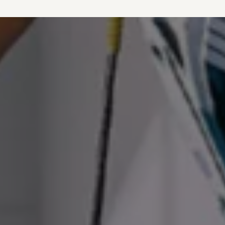
vdf Klasik Kredi®
vdf Servis Kredisi®
Sigorta Çözümleri
Volkswagen Kasko®
Volkswagen Garanti Plus®
Satış Sonrası Hizmetler
Volkswagen Hizmet Sözleri
Bakım ve Onarım Hizmetleri
Periyodik Bakım
Ekspres Servis
Check-Up Hizmeti
Gönüllü Geri Çağırma
Motor Yağları
Kaporta ve Boya
Aksesuar ve Yedek Parça
Volkswagen Orijinal Aksesuarlar®
Volkswagen Orijinal Parçalar®
Lastik Bilgilendirmesi
Aracım
Garanti ve Mobilite
Bilgi ve Eğlence Sistemi Güncellemeleri
e-Kullanım Kılavuzu
Volkswagenim Uygulaması
Klasik Modeller
İkaz Lambaları ve Anlamları