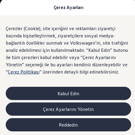
Çerez Ayarları
Modeller ve Fiyatlar
Fiyat Listesi
Araç Oluşturucu
SUV Ailesi
Çerezler (Cookie), site içeriğini ve reklamları ziyaretçi
Skip
Geri
Elektrikli Araçlar
to
Dönün
Elektrikli Modeller
bazında kişiselleştirmek, ziyaretçilere sosyal medya-
footer
Satış Sonrası Hizmetler
bağlantılı özellikler sunmak ve Volkswagen’in, site trafiğini
Elektrikli Araçlar İçin Kullanım İpuçları
analiz edebilmesi için kullanılmaktadır. “Kabul Edin” butonu
Elektrikli Araçların Periyodik Bakımı
ID. Teknolojisi ve Batarya
ile tüm çerezleri kabul edebilir veya “Çerez Ayarlarını
Rejeneratif Enerji
Yönetin” seçeneği ile bu ayarları kendiniz düzenleyebilir ve
Batarya Sistemleri
“
Çerez Politikası
” üzerinden detaylı bilgi edinebilirsiniz.
Batarya Ömrü
Elektrikli Araçların Avantajları
Kampanyalar ve Finansal Çözümler
Satış Kampanyaları
Kabul Edin
Golf Yaz Fırsatları
vdf Klasik Kredi® Kampanyası
vdf Peşin Avantaj Kredi Kampanyası
Çerez Ayarlarını Yönetin
Servis Kampanyaları
Her Yaş Avantaj Kampanyası
vdf Servis Kredisi® Kampanyası
Reddedin
sigortaladım.com Servis Kampanyası
Kredi Çözümleri