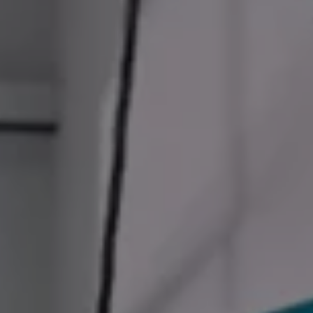
İletişim ve Destek
Yetkili Satıcı ve Servisler
Volkswagen Yol Yardım ve İletişim
Volkswagen Dünyası
WLTP ve Yakıt Tasarruf İpuçları
Volkswagen Sözlük