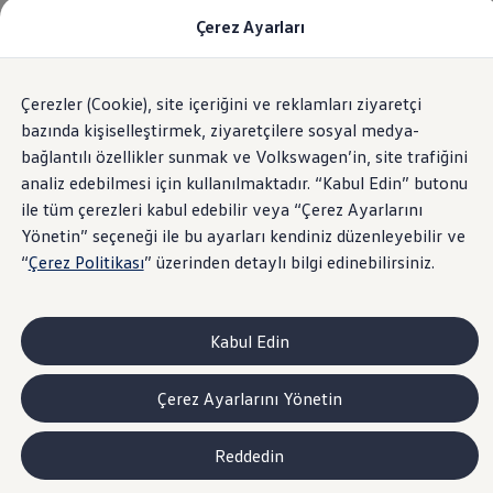
Çerez Ayarları
Modeller ve Fiyatlar
Fiyat Listesi
Araç Oluşturucu
SUV Ailesi
Anasayfa
İletişim ve Destek
Yetkili Satıcı ve Servisler
Çerezler (Cookie), site içeriğini ve reklamları ziyaretçi
Skip
Geri
Elektrikli Araçlar
to
Dönün
Elektrikli Modeller
bazında kişiselleştirmek, ziyaretçilere sosyal medya-
footer
Satış Sonrası Hizmetler
bağlantılı özellikler sunmak ve Volkswagen’in, site trafiğini
Elektrikli Araçlar İçin Kullanım İpuçları
analiz edebilmesi için kullanılmaktadır. “Kabul Edin” butonu
Elektrikli Araçların Periyodik Bakımı
Size en yakın
ID. Teknolojisi ve Batarya
ile tüm çerezleri kabul edebilir veya “Çerez Ayarlarını
Rejeneratif Enerji
Yönetin” seçeneği ile bu ayarları kendiniz düzenleyebilir ve
Batarya Sistemleri
Volkswagen
Yetkili Satıcı
“
Çerez Politikası
” üzerinden detaylı bilgi edinebilirsiniz.
Batarya Ömrü
Elektrikli Araçların Avantajları
Kampanyalar ve Finansal Çözümler
ve Servisini bulun
Satış Kampanyaları
Kabul Edin
Golf Yaz Fırsatları
vdf Klasik Kredi® Kampanyası
Volkswagen
vdf Peşin Avantaj Kredi Kampanyası
Yetkili Satıcı ve Servisleriyle ilgili tüm
Çerez Ayarlarını Yönetin
Servis Kampanyaları
detaylı bilgilere buradan ulaşabilirsiniz.
Her Yaş Avantaj Kampanyası
vdf Servis Kredisi® Kampanyası
Reddedin
sigortaladım.com Servis Kampanyası
Kredi Çözümleri