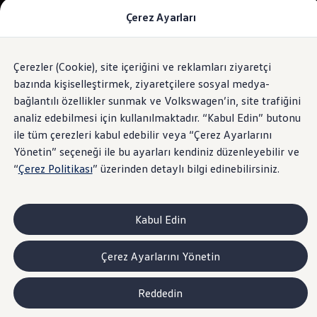
Çerez Ayarları
Modeller ve Fiyatlar
Fiyat Listesi
Araç Oluşturucu
SUV Ailesi
Çerezler (Cookie), site içeriğini ve reklamları ziyaretçi
Skip
Geri
Elektrikli Araçlar
to
Dönün
Elektrikli Modeller
bazında kişiselleştirmek, ziyaretçilere sosyal medya-
footer
Satış Sonrası Hizmetler
bağlantılı özellikler sunmak ve Volkswagen’in, site trafiğini
Elektrikli Araçlar İçin Kullanım İpuçları
analiz edebilmesi için kullanılmaktadır. “Kabul Edin” butonu
Elektrikli Araçların Periyodik Bakımı
ID. Teknolojisi ve Batarya
ile tüm çerezleri kabul edebilir veya “Çerez Ayarlarını
Rejeneratif Enerji
Yönetin” seçeneği ile bu ayarları kendiniz düzenleyebilir ve
Batarya Sistemleri
“
Çerez Politikası
” üzerinden detaylı bilgi edinebilirsiniz.
Batarya Ömrü
Elektrikli Araçların Avantajları
Kampanyalar ve Finansal Çözümler
Satış Kampanyaları
Kabul Edin
Golf Yaz Fırsatları
vdf Klasik Kredi® Kampanyası
vdf Peşin Avantaj Kredi Kampanyası
Çerez Ayarlarını Yönetin
Servis Kampanyaları
Her Yaş Avantaj Kampanyası
vdf Servis Kredisi® Kampanyası
Reddedin
sigortaladım.com Servis Kampanyası
Kredi Çözümleri