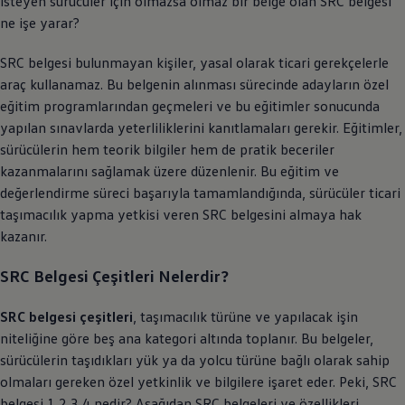
isteyen sürücüler için olmazsa olmaz bir belge olan SRC belgesi
ne işe yarar?
SRC belgesi bulunmayan kişiler, yasal olarak ticari gerekçelerle
araç kullanamaz. Bu belgenin alınması sürecinde adayların özel
eğitim programlarından geçmeleri ve bu eğitimler sonucunda
yapılan sınavlarda yeterliliklerini kanıtlamaları gerekir. Eğitimler,
sürücülerin hem teorik bilgiler hem de pratik beceriler
kazanmalarını sağlamak üzere düzenlenir. Bu eğitim ve
değerlendirme süreci başarıyla tamamlandığında, sürücüler ticari
taşımacılık yapma yetkisi veren SRC belgesini almaya hak
kazanır.
SRC Belgesi Çeşitleri Nelerdir?
SRC belgesi çeşitleri
, taşımacılık türüne ve yapılacak işin
niteliğine göre beş ana kategori altında toplanır. Bu belgeler,
sürücülerin taşıdıkları yük ya da yolcu türüne bağlı olarak sahip
olmaları gereken özel yetkinlik ve bilgilere işaret eder. Peki,
SRC
belgesi 1 2 3 4 nedir? Aşağıdan SRC belgeleri ve özellikleri