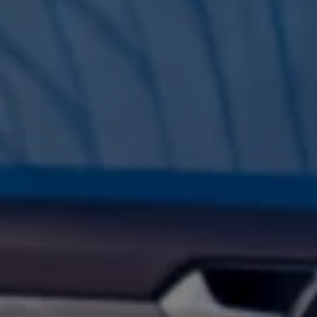
İletişim ve Destek
Yetkili Satıcı ve Servisler
Volkswagen Yol Yardım ve İletişim
Volkswagen Dünyası
WLTP ve Yakıt Tasarruf İpuçları
Volkswagen Sözlük