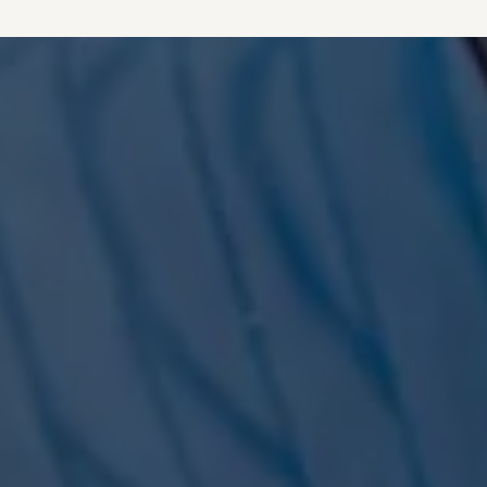
vdf Klasik Kredi®
vdf Servis Kredisi®
Sigorta Çözümleri
Volkswagen Kasko®
Volkswagen Garanti Plus®
Satış Sonrası Hizmetler
Volkswagen Hizmet Sözleri
Bakım ve Onarım Hizmetleri
Periyodik Bakım
Ekspres Servis
Check-Up Hizmeti
Gönüllü Geri Çağırma
Motor Yağları
Kaporta ve Boya
Aksesuar ve Yedek Parça
Volkswagen Orijinal Aksesuarlar®
Volkswagen Orijinal Parçalar®
Lastik Bilgilendirmesi
Aracım
Garanti ve Mobilite
Bilgi ve Eğlence Sistemi Güncellemeleri
e-Kullanım Kılavuzu
Volkswagenim Uygulaması
Klasik Modeller
İkaz Lambaları ve Anlamları