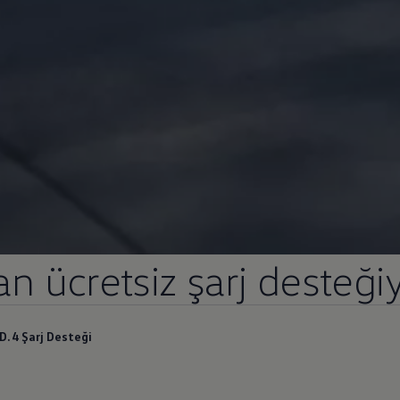
n ücretsiz şarj desteği
ID.4 Şarj Desteği