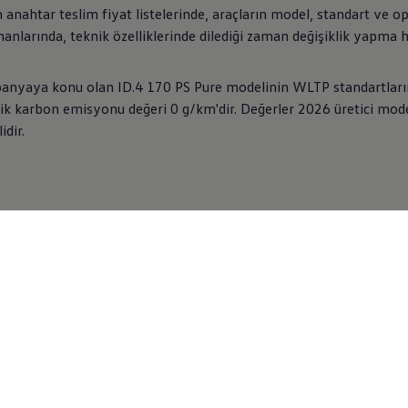
n anahtar teslim fiyat listelerinde, araçların model, standart ve o
anlarında, teknik özelliklerinde dilediği zaman değişiklik yapma h
nyaya konu olan ID.4 170 PS Pure modelinin WLTP standartları
şik karbon emisyonu değeri 0 g/km'dir. Değerler 2026 üretici model
idir.
Bilgi Formu
taylı bilgi almak mı istiyorsunuz? Formumuzu doldurun, sizi hem
Doldurun