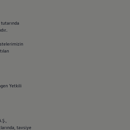
 tutarında
dır..
stelerimizin
tılan
agen
Yetkili
.Ş.,
larında, tavsiye