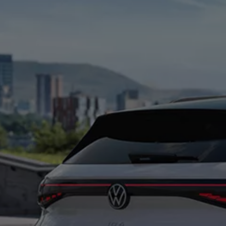
İletişim ve Destek
Yetkili Satıcı ve Servisler
Volkswagen Yol Yardım ve İletişim
Volkswagen Dünyası
WLTP ve Yakıt Tasarruf İpuçları
Volkswagen Sözlük