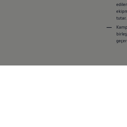
edile
ekipm
tutar.
Kampa
birle
geçerl
Kampanya hakkında daha de