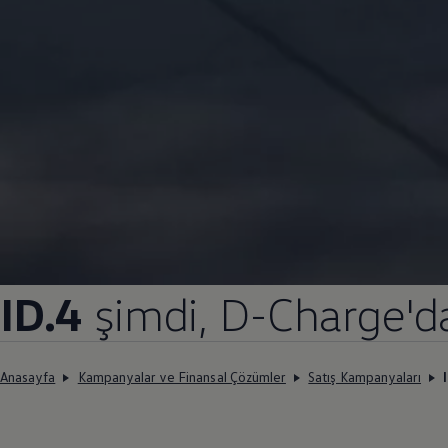
ID.4
şimdi, D-Charge'da
Anasayfa
Kampanyalar ve Finansal Çözümler
Satış Kampanyaları