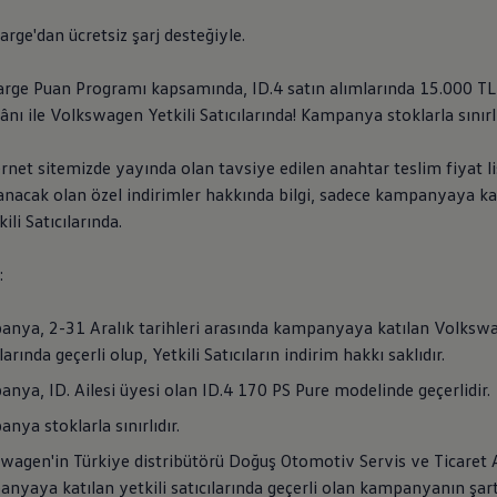
arge'dan ücretsiz şarj desteğiyle.
arge Puan Programı kapsamında, ID.4 satın alımlarında 15.000 TL
ânı ile
Volkswagen
Yetkili Satıcılarında! Kampanya stoklarla sınırlı
net sitemizde yayında olan tavsiye edilen anahtar teslim fiyat li
anacak olan özel indirimler hakkında bilgi, sadece kampanyaya ka
ili Satıcılarında.
:
nya, 2-31 Aralık tarihleri arasında kampanyaya katılan
Volksw
larında geçerli olup, Yetkili Satıcıların indirim hakkı saklıdır.
nya, ID. Ailesi üyesi olan ID.4 170 PS Pure modelinde geçerlidir.
nya stoklarla sınırlıdır.
swagen
'in Türkiye distribütörü Doğuş Otomotiv Servis ve Ticaret A
nyaya katılan yetkili satıcılarında geçerli olan kampanyanın şart