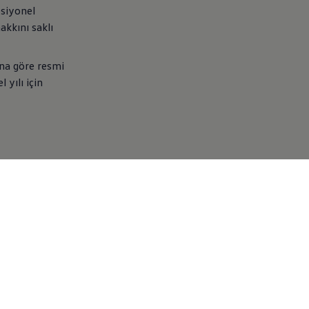
psiyonel
akkını saklı
na göre resmi
 yılı için
en arayıp bilgilendirelim.