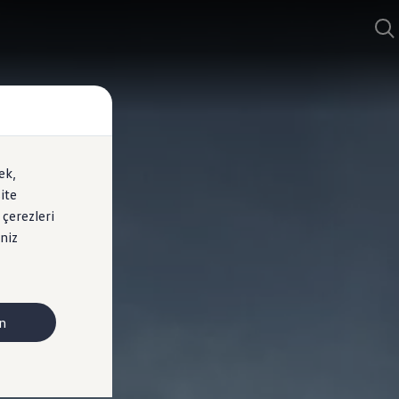
ek,
ite
 çerezleri
niz
n