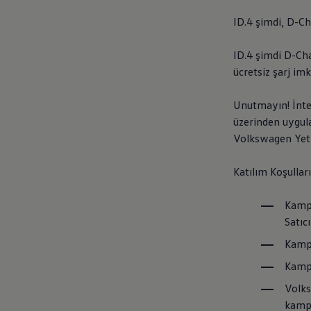
ID.4 şimdi, D-Ch
ID.4 şimdi D-Ch
ücretsiz şarj imk
Unutmayın! İnter
üzerinden uygul
Volkswagen
Yetk
Katılım Koşulları
Kampa
Satıcı
Kampa
Kampa
Volk
kampa