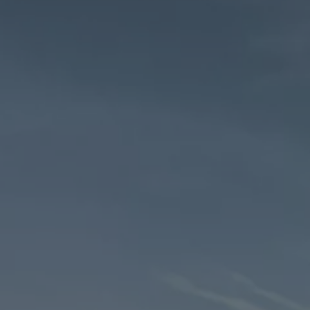
vdf Klasik Kredi®
vdf Servis Kredisi®
Sigorta Çözümleri
Volkswagen Kasko®
Volkswagen Garanti Plus®
Satış Sonrası Hizmetler
Volkswagen Hizmet Sözleri
Bakım ve Onarım Hizmetleri
Periyodik Bakım
Ekspres Servis
Check-Up Hizmeti
Gönüllü Geri Çağırma
Motor Yağları
Kaporta ve Boya
Aksesuar ve Yedek Parça
Volkswagen Orijinal Aksesuarlar®
Volkswagen Orijinal Parçalar®
Lastik Bilgilendirmesi
Aracım
Garanti ve Mobilite
Bilgi ve Eğlence Sistemi Güncellemeleri
e-Kullanım Kılavuzu
Volkswagenim Uygulaması
Klasik Modeller
İkaz Lambaları ve Anlamları