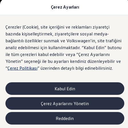
Çerez Ayarları
Modeller ve Fiyatlar
Fiyat Listesi
Araç Oluşturucu
SUV Ailesi
Çerezler (Cookie), site içeriğini ve reklamları ziyaretçi
Skip
Geri
Elektrikli Araçlar
to
Dönün
Elektrikli Modeller
bazında kişiselleştirmek, ziyaretçilere sosyal medya-
footer
Satış Sonrası Hizmetler
bağlantılı özellikler sunmak ve Volkswagen’in, site trafiğini
Elektrikli Araçlar İçin Kullanım İpuçları
analiz edebilmesi için kullanılmaktadır. “Kabul Edin” butonu
Elektrikli Araçların Periyodik Bakımı
ID. Teknolojisi ve Batarya
ile tüm çerezleri kabul edebilir veya “Çerez Ayarlarını
Rejeneratif Enerji
Yönetin” seçeneği ile bu ayarları kendiniz düzenleyebilir ve
Batarya Sistemleri
“
Çerez Politikası
” üzerinden detaylı bilgi edinebilirsiniz.
Batarya Ömrü
Elektrikli Araçların Avantajları
Kampanyalar ve Finansal Çözümler
Satış Kampanyaları
Kabul Edin
Golf Yaz Fırsatları
vdf Klasik Kredi® Kampanyası
vdf Peşin Avantaj Kredi Kampanyası
Çerez Ayarlarını Yönetin
Servis Kampanyaları
Her Yaş Avantaj Kampanyası
vdf Servis Kredisi® Kampanyası
Reddedin
sigortaladım.com Servis Kampanyası
Kredi Çözümleri