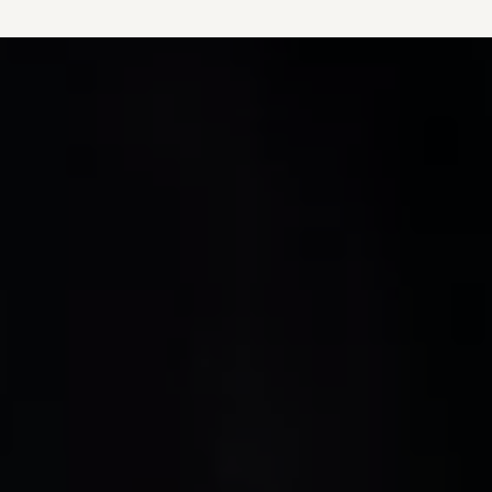
vdf Klasik Kredi®
vdf Servis Kredisi®
Sigorta Çözümleri
Volkswagen Kasko®
Volkswagen Garanti Plus®
Satış Sonrası Hizmetler
Volkswagen Hizmet Sözleri
Bakım ve Onarım Hizmetleri
Periyodik Bakım
Ekspres Servis
Check-Up Hizmeti
Gönüllü Geri Çağırma
Motor Yağları
Kaporta ve Boya
Aksesuar ve Yedek Parça
Volkswagen Orijinal Aksesuarlar®
Volkswagen Orijinal Parçalar®
Lastik Bilgilendirmesi
Aracım
Garanti ve Mobilite
Bilgi ve Eğlence Sistemi Güncellemeleri
e-Kullanım Kılavuzu
Volkswagenim Uygulaması
Klasik Modeller
İkaz Lambaları ve Anlamları