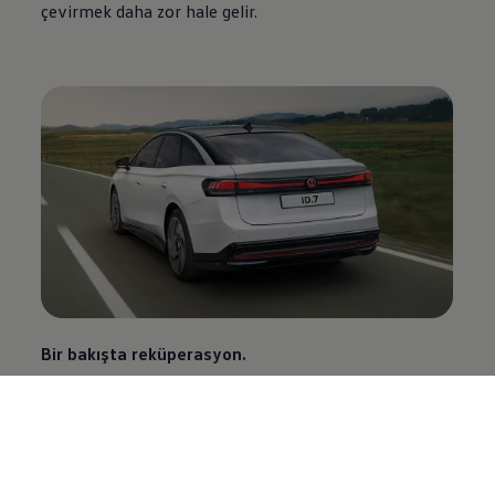
çevirmek daha zor hale gelir.
Bir bakışta reküperasyon.
Rejenerasyon sırasında, elektrik motoru ile hidrolik
fren sistemi (fren balatası) arasında bir geçiş yapılır.
İki frenleme sistemi arasındaki bu geçişe “fren
harmanlaması” (brake blending) adı verilir ve daha