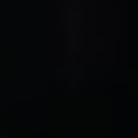
İletişim ve Destek
Yetkili Satıcı ve Servisler
Volkswagen Yol Yardım ve İletişim
Volkswagen Dünyası
WLTP ve Yakıt Tasarruf İpuçları
Volkswagen Sözlük