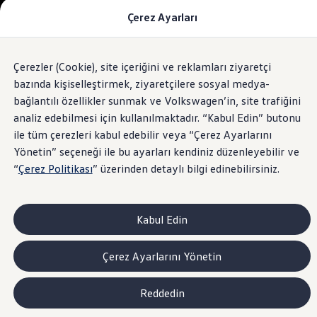
Çerez Ayarları
Modeller ve Fiyatlar
Fiyat Listesi
Araç Oluşturucu
SUV Ailesi
Çerezler (Cookie), site içeriğini ve reklamları ziyaretçi
Skip
Geri
Elektrikli Araçlar
to
Dönün
Elektrikli Modeller
bazında kişiselleştirmek, ziyaretçilere sosyal medya-
footer
Satış Sonrası Hizmetler
bağlantılı özellikler sunmak ve Volkswagen’in, site trafiğini
Elektrikli Araçlar İçin Kullanım İpuçları
analiz edebilmesi için kullanılmaktadır. “Kabul Edin” butonu
Elektrikli Araçların Periyodik Bakımı
ID. Teknolojisi ve Batarya
ile tüm çerezleri kabul edebilir veya “Çerez Ayarlarını
Rejeneratif Enerji
Yönetin” seçeneği ile bu ayarları kendiniz düzenleyebilir ve
Batarya Sistemleri
“
Çerez Politikası
” üzerinden detaylı bilgi edinebilirsiniz.
Batarya Ömrü
Elektrikli Araçların Avantajları
Kampanyalar ve Finansal Çözümler
Satış Kampanyaları
Kabul Edin
Golf Yaz Fırsatları
vdf Klasik Kredi® Kampanyası
vdf Peşin Avantaj Kredi Kampanyası
Çerez Ayarlarını Yönetin
Servis Kampanyaları
Her Yaş Avantaj Kampanyası
vdf Servis Kredisi® Kampanyası
Reddedin
sigortaladım.com Servis Kampanyası
Kredi Çözümleri