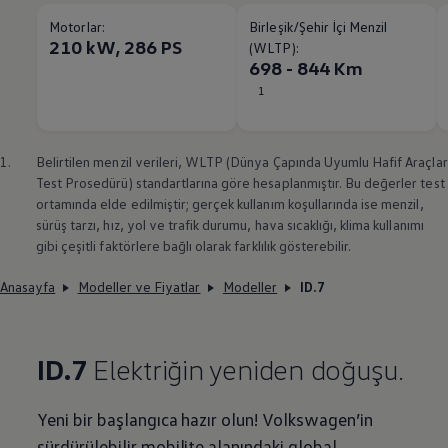
Motorlar:
Birleşik/Şehir İçi Menzil
210 kW, 286 PS
(WLTP):
698 - 844 Km
1
1.
Belirtilen menzil verileri, WLTP (Dünya Çapında Uyumlu Hafif Araçlar
Test Prosedürü) standartlarına göre hesaplanmıştır. Bu değerler test
ortamında elde edilmiştir; gerçek kullanım koşullarında ise menzil,
sürüş tarzı, hız, yol ve trafik durumu, hava sıcaklığı, klima kullanımı
gibi çeşitli faktörlere bağlı olarak farklılık gösterebilir.
Anasayfa
Modeller ve Fiyatlar
Modeller
ID.7
ID.7
Elektriğin yeniden doğuşu.
Yeni bir başlangıca hazır olun!
Volkswagen
’in
sürdürülebilir mobilite alanındaki global