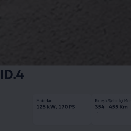
ID.4
Motorlar:
Birleşik/Şehir İçi Me
125 kW, 170 PS
354 - 455 Km
1