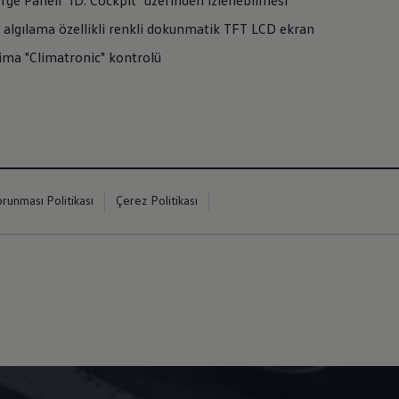
erge Paneli "ID. Cockpit" üzerinden izlenebilmesi
t algılama özellikli renkli dokunmatik TFT LCD ekran
ima "Climatronic" kontrolü
orunması Politikası
Çerez Politikası