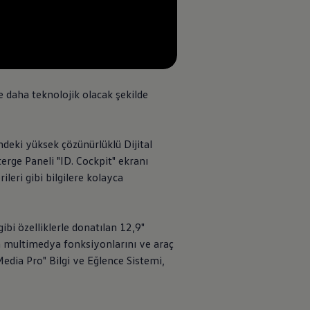
--:--
Remaining time, --:--
 daha teknolojik olacak şekilde
indeki yüksek çözünürlüklü Dijital
erge Paneli "ID. Cockpit" ekranı
ileri gibi bilgilere kolayca
ibi özelliklerle donatılan 12,9"
m multimedya fonksiyonlarını ve araç
edia Pro" Bilgi ve Eğlence Sistemi,