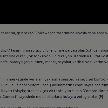
" tasarımı, geleneksel
Volkswagen
tasarımına kıyasla daha sade ve
Cockpit" tasarımının sürücü bilgilendirme parçası olan 5,3" genişliğ
ri üzerine çeker. Çok fonksiyonlu direksiyon üzerinden Dijital Göst
, mesafe, batarya şarj durumu, menzil, seyahat verileri ve tüketim ver
ımının merkezinde yer alan, yaklaşma sensörü ve sezgisel kontrol g
 Bilgi ve Eğlence Sistemi, geniş dokunmatik ekranı sayesinde tü
r. Hayatı kolaylaştıran pek çok ek fonksiyon sunan "Composition M
-Connect" sayesinde mobil cihazlarla kolayca entegre olur.
(P)