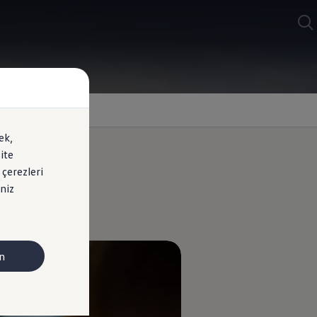
ek,
ite
 çerezleri
niz
n