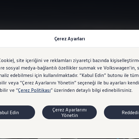
Çerez Ayarları
Dijital Kokpit "Digital Cockpit"
Cookie), site içeriğini ve reklamları ziyaretçi bazında kişiselleştirm
ere sosyal medya-bağlantılı özellikler sunmak ve Volkswagen’in, s
analiz edebilmesi için kullanılmaktadır. “Kabul Edin” butonu ile tüm
ilir veya “Çerez Ayarlarını Yönetin” seçeneği ile bu ayarları kendi
lgi,
akıllı sürüş.
ilir ve “
Çerez Politikası
” üzerinden detaylı bilgi edinebilirsiniz.
Çerez Ayarlarını
abul Edin
Reddedi
Yönetin