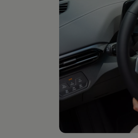
vdf Klasik Kredi®
vdf Servis Kredisi®
Sigorta Çözümleri
Volkswagen Kasko®
Volkswagen Garanti Plus®
Satış Sonrası Hizmetler
Volkswagen Hizmet Sözleri
Bakım ve Onarım Hizmetleri
Periyodik Bakım
Ekspres Servis
Check-Up Hizmeti
Gönüllü Geri Çağırma
Motor Yağları
Kaporta ve Boya
Aksesuar ve Yedek Parça
Volkswagen Orijinal Aksesuarlar®
Volkswagen Orijinal Parçalar®
Lastik Bilgilendirmesi
Aracım
Garanti ve Mobilite
Bilgi ve Eğlence Sistemi Güncellemeleri
e-Kullanım Kılavuzu
Volkswagenim Uygulaması
Klasik Modeller
İkaz Lambaları ve Anlamları