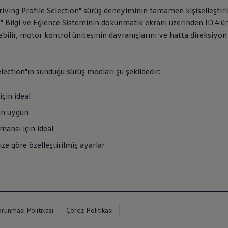
Driving Profile Selection" sürüş deneyiminin tamamen kişiselleştiri
Bilgi ve Eğlence Sisteminin dokunmatik ekranı üzerinden ID.4'ün
rebilir, motor kontrol ünitesinin davranışlarını ve hatta direksiyon 
election"ın sunduğu sürüş modları şu şekildedir:
için ideal
in uygun
mansı için ideal
nize göre özelleştirilmiş ayarlar
orunması Politikası
Çerez Politikası