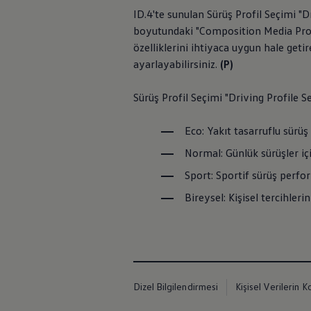
İletişim ve Destek
ID.4'te sunulan Sürüş Profil Seçimi "
Yetkili Satıcı ve Servisler
boyutundaki "Composition Media Pro" 
Volkswagen Yol Yardım ve İletişim
Volkswagen Dünyası
özelliklerini ihtiyaca uygun hale geti
WLTP ve Yakıt Tasarruf İpuçları
ayarlayabilirsiniz.
(P)
Volkswagen Sözlük
Sürüş Profil Seçimi "Driving Profile S
Eco: Yakıt tasarruflu sürüş 
Normal: Günlük sürüşler iç
Sport: Sportif sürüş perfor
Bireysel: Kişisel tercihleri
Dizel Bilgilendirmesi
Kişisel Verilerin K