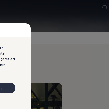
ek,
ite
 çerezleri
niz
n