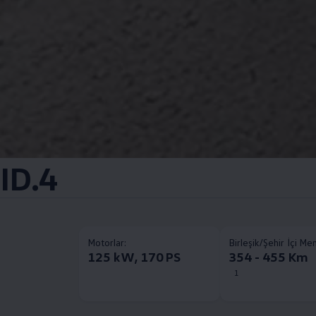
ID.4
Motorlar:
Birleşik/Şehir İçi Me
125 kW, 170 PS
354 - 455 Km
1