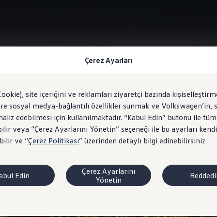
Çerez Ayarları
Sürüş Profil Seçimi "Driving Profile Selection"
Cookie), site içeriğini ve reklamları ziyaretçi bazında kişiselleştirm
ere sosyal medya-bağlantılı özellikler sunmak ve Volkswagen’in, s
analiz edebilmesi için kullanılmaktadır. “Kabul Edin” butonu ile tüm
ilir veya “Çerez Ayarlarını Yönetin” seçeneği ile bu ayarları kendi
i
belirleyin.
ilir ve “
Çerez Politikası
” üzerinden detaylı bilgi edinebilirsiniz.
Çerez Ayarlarını
abul Edin
Reddedi
Yönetin