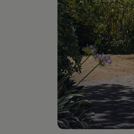
vdf Klasik Kredi®
vdf Servis Kredisi®
Sigorta Çözümleri
Volkswagen Kasko®
Volkswagen Garanti Plus®
Satış Sonrası Hizmetler
Volkswagen Hizmet Sözleri
Bakım ve Onarım Hizmetleri
Periyodik Bakım
Ekspres Servis
Check-Up Hizmeti
Gönüllü Geri Çağırma
Motor Yağları
Kaporta ve Boya
Aksesuar ve Yedek Parça
Volkswagen Orijinal Aksesuarlar®
Volkswagen Orijinal Parçalar®
Lastik Bilgilendirmesi
Aracım
Garanti ve Mobilite
Bilgi ve Eğlence Sistemi Güncellemeleri
e-Kullanım Kılavuzu
Volkswagenim Uygulaması
Klasik Modeller
İkaz Lambaları ve Anlamları