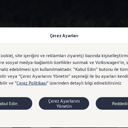
Çerez Ayarları
Adaptif Hız Sabitleyici "ACC"
Cookie), site içeriğini ve reklamları ziyaretçi bazında kişiselleştirm
ere sosyal medya-bağlantılı özellikler sunmak ve Volkswagen’in, s
analiz edebilmesi için kullanılmaktadır. “Kabul Edin” butonu ile tüm
ilir veya “Çerez Ayarlarını Yönetin” seçeneği ile bu ayarları kendi
güvenli takip mesafesi
ilir ve “
Çerez Politikası
” üzerinden detaylı bilgi edinebilirsiniz.
Çerez Ayarlarını
abul Edin
Reddedi
Yönetin