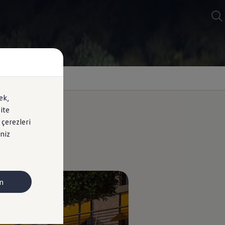
ek,
ite
 çerezleri
niz
.
n