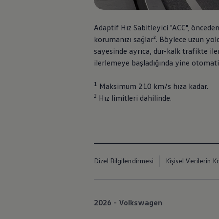
İletişim ve Destek
Yetkili Satıcı ve Servisler
Volkswagen Yol Yardım ve İletişim
Adaptif Hız Sabitleyici "ACC", öncede
Volkswagen Dünyası
korumanızı sağlar². Böylece uzun yol
WLTP ve Yakıt Tasarruf İpuçları
Volkswagen Sözlük
sayesinde ayrıca, dur-kalk trafikte 
ilerlemeye başladığında yine otomat
1
Maksimum 210 km/s hıza kadar.
2
Hız limitleri dahilinde.
Dizel Bilgilendirmesi
Kişisel Verilerin K
2026 - Volkswagen