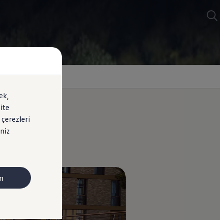
ek,
ite
 çerezleri
niz
n