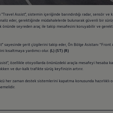
"Travel Assist", sistemin içeriğinde barındırdığı radar, sensör ve
 analiz eder, gerektiğinde müdahalelerde bulunarak güvenli bir sür
k önünde seyreden araç ile takip mesafesini koruyabilir ve gerektiğ
st" sayesinde şerit çizgilerini takip eder, Ön Bölge Asistanı “Front
ini kısaltmaya yardımcı olur.
(L) (ST) (R)
sist", özellikle otoyollarda önünüzdeki araçla mesafeyi hesaba kata
kken ve dur-kalk trafikte sürüş keyfinizin artırır.
rücü her zaman destek sistemlerini kapatma konusunda hazırlıklı olm
emelidir.