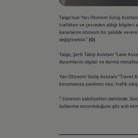
İletişim ve Destek
Yetkili Satıcı ve Servisler
Volkswagen Yol Yardım ve İletişim
Taigo'nun Yarı Otonom Sürüş Asistanı 
Volkswagen Dünyası
trafikten ve çevreden aldığı bilgileri
WLTP ve Yakıt Tasarruf İpuçları
Volkswagen Sözlük
kararlarını otonom bir şekilde verere
değiştirebilir.¹
(O)
Taigo, Şerit Takip Asistanı "Lane Assi
durumlarını algılar ve durma mesafes
Yarı Otonom Sürüş Asistanı "Travel As
korumanıza yardımcı olur, trafik sıkışı
1
Sistemin kabiliyetleri dahilinde. Sü
kullanma sorumluluğunu göz ardı etm