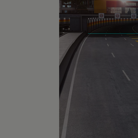
vdf Klasik Kredi®
vdf Servis Kredisi®
Sigorta Çözümleri
Volkswagen Kasko®
Volkswagen Garanti Plus®
Satış Sonrası Hizmetler
Volkswagen Hizmet Sözleri
Bakım ve Onarım Hizmetleri
Periyodik Bakım
Ekspres Servis
Check-Up Hizmeti
Gönüllü Geri Çağırma
Motor Yağları
Kaporta ve Boya
Aksesuar ve Yedek Parça
Volkswagen Orijinal Aksesuarlar®
Volkswagen Orijinal Parçalar®
Lastik Bilgilendirmesi
Aracım
Garanti ve Mobilite
Bilgi ve Eğlence Sistemi Güncellemeleri
e-Kullanım Kılavuzu
Volkswagenim Uygulaması
Klasik Modeller
İkaz Lambaları ve Anlamları