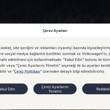
Çerez Ayarları
Yarı Otonom Sürüş Asistanı "Travel Assist"
Cookie), site içeriğini ve reklamları ziyaretçi bazında kişiselleştirm
ere sosyal medya-bağlantılı özellikler sunmak ve Volkswagen’in, s
analiz edebilmesi için kullanılmaktadır. “Kabul Edin” butonu ile tüm
ilir veya “Çerez Ayarlarını Yönetin” seçeneği ile bu ayarları kendi
oğru yolda.
ilir ve “
Çerez Politikası
” üzerinden detaylı bilgi edinebilirsiniz.
Çerez Ayarlarını
abul Edin
Reddedi
Yönetin