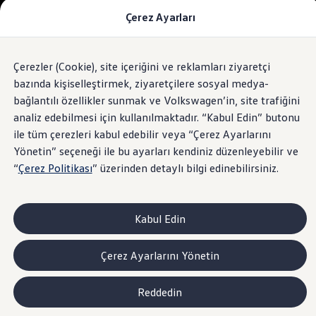
Çerez Ayarları
Modeller ve Fiyatlar
Fiyat Listesi
Araç Oluşturucu
SUV Ailesi
Çerezler (Cookie), site içeriğini ve reklamları ziyaretçi
Skip
Geri
Elektrikli Araçlar
to
Dönün
Elektrikli Modeller
bazında kişiselleştirmek, ziyaretçilere sosyal medya-
footer
Satış Sonrası Hizmetler
bağlantılı özellikler sunmak ve Volkswagen’in, site trafiğini
Elektrikli Araçlar İçin Kullanım İpuçları
analiz edebilmesi için kullanılmaktadır. “Kabul Edin” butonu
Elektrikli Araçların Periyodik Bakımı
ID. Teknolojisi ve Batarya
ile tüm çerezleri kabul edebilir veya “Çerez Ayarlarını
Rejeneratif Enerji
Yönetin” seçeneği ile bu ayarları kendiniz düzenleyebilir ve
Batarya Sistemleri
“
Çerez Politikası
” üzerinden detaylı bilgi edinebilirsiniz.
Batarya Ömrü
Elektrikli Araçların Avantajları
Kampanyalar ve Finansal Çözümler
Satış Kampanyaları
Kabul Edin
Golf Yaz Fırsatları
vdf Klasik Kredi® Kampanyası
vdf Peşin Avantaj Kredi Kampanyası
Çerez Ayarlarını Yönetin
Servis Kampanyaları
Her Yaş Avantaj Kampanyası
vdf Servis Kredisi® Kampanyası
Reddedin
sigortaladım.com Servis Kampanyası
Kredi Çözümleri