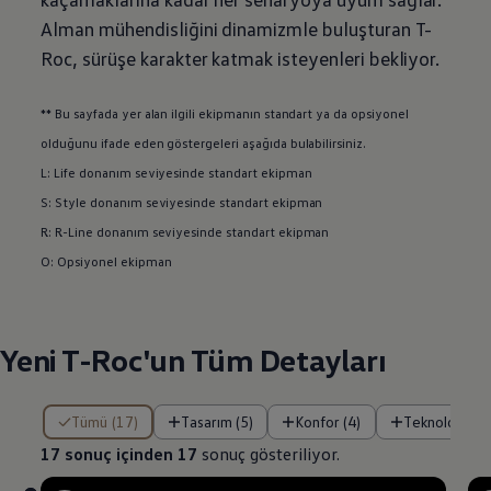
Alman mühendisliğini dinamizmle buluşturan T-
Roc, sürüşe karakter katmak isteyenleri bekliyor.
** Bu sayfada yer alan ilgili ekipmanın standart ya da opsiyonel
olduğunu ifade eden göstergeleri aşağıda bulabilirsiniz.
L: Life donanım seviyesinde standart ekipman
S: Style donanım seviyesinde standart ekipman
R: R-Line donanım seviyesinde standart ekipman
O: Opsiyonel ekipman
Yeni T-Roc'un Tüm Detayları
17 sonuç içinden 17 sonuç gösteriliyor.
Tümü (17)
Tasarım (5)
Konfor (4)
Teknoloji (4)
17 sonuç içinden 17
sonuç gösteriliyor.