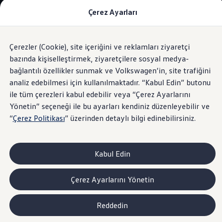
Çerez Ayarları
Modeller ve Fiyatlar
Fiyat Listesi
Araç Oluşturucu
SUV Ailesi
Çerezler (Cookie), site içeriğini ve reklamları ziyaretçi
Skip
Geri
Elektrikli Araçlar
to
Dönün
Elektrikli Modeller
bazında kişiselleştirmek, ziyaretçilere sosyal medya-
Şerit Değiştirme Asistanı "Side Assist"
footer
Satış Sonrası Hizmetler
bağlantılı özellikler sunmak ve Volkswagen’in, site trafiğini
Elektrikli Araçlar İçin Kullanım İpuçları
analiz edebilmesi için kullanılmaktadır. “Kabul Edin” butonu
Elektrikli Araçların Periyodik Bakımı
ID. Teknolojisi ve Batarya
ile tüm çerezleri kabul edebilir veya “Çerez Ayarlarını
Rejeneratif Enerji
Şerit değişiminde
akıllı
Yönetin” seçeneği ile bu ayarları kendiniz düzenleyebilir ve
Batarya Sistemleri
“
Çerez Politikası
” üzerinden detaylı bilgi edinebilirsiniz.
Batarya Ömrü
Elektrikli Araçların Avantajları
rehberlik.
Kampanyalar ve Finansal Çözümler
Satış Kampanyaları
Kabul Edin
Golf Yaz Fırsatları
vdf Klasik Kredi® Kampanyası
vdf Peşin Avantaj Kredi Kampanyası
Çerez Ayarlarını Yönetin
Servis Kampanyaları
Her Yaş Avantaj Kampanyası
vdf Servis Kredisi® Kampanyası
Reddedin
sigortaladım.com Servis Kampanyası
Kredi Çözümleri