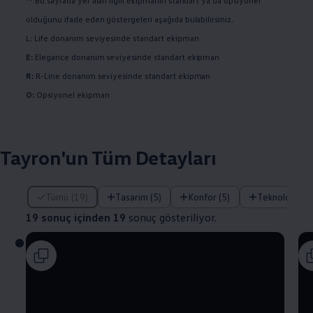
** Bu sayfada yer alan ilgili ekipmanın standart ya da opsiyonel
olduğunu ifade eden göstergeleri aşağıda bulabilirsiniz.
L: Life donanım seviyesinde standart ekipman
E:
Elegance donanım seviyesinde standart ekipman
R:
R-Line donanım seviyesinde standart ekipman
O:
Opsiyonel ekipman
Tayron'un Tüm Detayları
19 sonuç içinden 19 sonuç gösteriliyor.
Tümü (19)
Tasarım (5)
Konfor (5)
Teknoloji (4)
19 sonuç içinden 19
sonuç gösteriliyor.