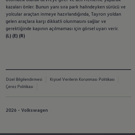
İletişim ve Destek
kazaları önler. Bunun yanı sıra park halindeyken sürücü ve
Yetkili Satıcı ve Servisler
yolcular araçtan inmeye hazırlandığında, Tayron yoldan
Volkswagen Yol Yardım ve İletişim
Volkswagen Dünyası
gelen araçlara karşı dikkatli olunmasını sağlar ve
WLTP ve Yakıt Tasarruf İpuçları
gerektiğinde kapının açılmaması için görsel uyarı verir.
Volkswagen Sözlük
(L)
(E) (R)
Dizel Bilgilendirmesi
Kişisel Verilerin Korunması Politikası
Çerez Politikası
2026 - Volkswagen