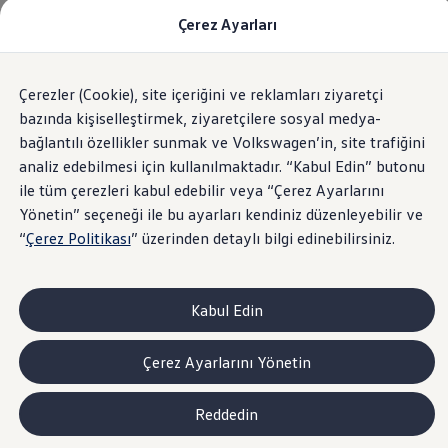
Çerez Ayarları
Modeller ve Fiyatlar
Fiyat Listesi
Araç Oluşturucu
SUV Ailesi
Çerezler (Cookie), site içeriğini ve reklamları ziyaretçi
Skip
Geri
Elektrikli Araçlar
to
Dönün
Elektrikli Modeller
bazında kişiselleştirmek, ziyaretçilere sosyal medya-
footer
Satış Sonrası Hizmetler
bağlantılı özellikler sunmak ve Volkswagen’in, site trafiğini
Elektrikli Araçlar İçin Kullanım İpuçları
analiz edebilmesi için kullanılmaktadır. “Kabul Edin” butonu
Elektrikli Araçların Periyodik Bakımı
ID. Teknolojisi ve Batarya
ile tüm çerezleri kabul edebilir veya “Çerez Ayarlarını
Rejeneratif Enerji
Yönetin” seçeneği ile bu ayarları kendiniz düzenleyebilir ve
Batarya Sistemleri
“
Çerez Politikası
” üzerinden detaylı bilgi edinebilirsiniz.
Batarya Ömrü
Elektrikli Araçların Avantajları
Kampanyalar ve Finansal Çözümler
Satış Kampanyaları
Kabul Edin
Golf Yaz Fırsatları
vdf Klasik Kredi® Kampanyası
vdf Peşin Avantaj Kredi Kampanyası
Çerez Ayarlarını Yönetin
Servis Kampanyaları
Her Yaş Avantaj Kampanyası
vdf Servis Kredisi® Kampanyası
Reddedin
sigortaladım.com Servis Kampanyası
Kredi Çözümleri