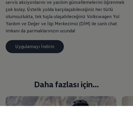
servis aksiyonlarını ve yazılım güncellemelerini öğrenmek
çok kolay. Üstelik yolda karşılaşabileceğiniz her türlü
olumsuzlukta, tek tuşla ulaşabileceğiniz
Volkswagen
Yol
Yardım ve Değer ve İlgi Merkezimiz (DİM) ile canlı chat
imkanı da parmaklarınızın ucunda!
Uygulamayı İndirin
Daha fazlası için...