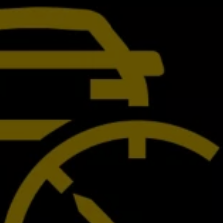
İletişim ve Destek
Yetkili Satıcı ve Servisler
Volkswagen Yol Yardım ve İletişim
Volkswagen Dünyası
WLTP ve Yakıt Tasarruf İpuçları
Volkswagen Sözlük