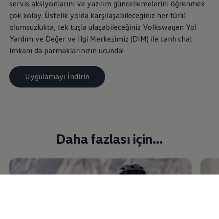
servis aksiyonlarını ve yazılım güncellemelerini öğrenmek
çok kolay. Üstelik yolda karşılaşabileceğiniz her türlü
olumsuzlukta, tek tuşla ulaşabileceğiniz
Volkswagen
Yol
Yardım ve Değer ve İlgi Merkezimiz (DİM) ile canlı chat
imkanı da parmaklarınızın ucunda!
Uygulamayı İndirin
Daha fazlası için...