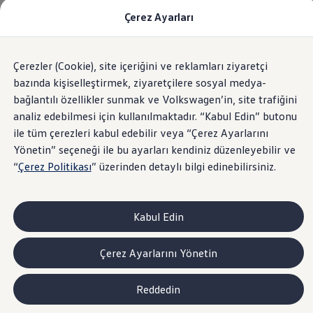
Çerez Ayarları
Modeller ve Fiyatlar
Fiyat Listesi
Araç Oluşturucu
SUV Ailesi
Çerezler (Cookie), site içeriğini ve reklamları ziyaretçi
Skip
Geri
Elektrikli Araçlar
to
Dönün
Elektrikli Modeller
bazında kişiselleştirmek, ziyaretçilere sosyal medya-
footer
Satış Sonrası Hizmetler
bağlantılı özellikler sunmak ve Volkswagen’in, site trafiğini
Elektrikli Araçlar İçin Kullanım İpuçları
analiz edebilmesi için kullanılmaktadır. “Kabul Edin” butonu
Elektrikli Araçların Periyodik Bakımı
ID. Teknolojisi ve Batarya
ile tüm çerezleri kabul edebilir veya “Çerez Ayarlarını
Rejeneratif Enerji
Yönetin” seçeneği ile bu ayarları kendiniz düzenleyebilir ve
Batarya Sistemleri
“
Çerez Politikası
” üzerinden detaylı bilgi edinebilirsiniz.
Batarya Ömrü
Elektrikli Araçların Avantajları
Kampanyalar ve Finansal Çözümler
Satış Kampanyaları
Kabul Edin
Golf Yaz Fırsatları
vdf Klasik Kredi® Kampanyası
vdf Peşin Avantaj Kredi Kampanyası
Çerez Ayarlarını Yönetin
Servis Kampanyaları
Her Yaş Avantaj Kampanyası
vdf Servis Kredisi® Kampanyası
Reddedin
sigortaladım.com Servis Kampanyası
Kredi Çözümleri