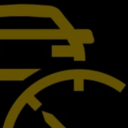
İletişim ve Destek
Yetkili Satıcı ve Servisler
Volkswagen Yol Yardım ve İletişim
Volkswagen Dünyası
WLTP ve Yakıt Tasarruf İpuçları
Volkswagen Sözlük