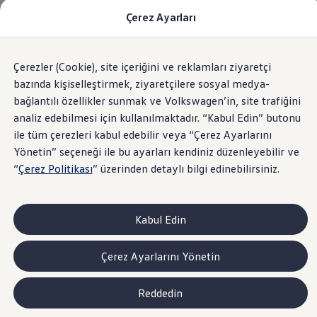
Çerez Ayarları
Modeller ve Fiyatlar
Fiyat Listesi
Araç Oluşturucu
SUV Ailesi
Çerezler (Cookie), site içeriğini ve reklamları ziyaretçi
Skip
Geri
Elektrikli Araçlar
to
Dönün
Elektrikli Modeller
bazında kişiselleştirmek, ziyaretçilere sosyal medya-
footer
Satış Sonrası Hizmetler
bağlantılı özellikler sunmak ve Volkswagen’in, site trafiğini
Elektrikli Araçlar İçin Kullanım İpuçları
analiz edebilmesi için kullanılmaktadır. “Kabul Edin” butonu
Elektrikli Araçların Periyodik Bakımı
ID. Teknolojisi ve Batarya
ile tüm çerezleri kabul edebilir veya “Çerez Ayarlarını
Rejeneratif Enerji
Yönetin” seçeneği ile bu ayarları kendiniz düzenleyebilir ve
Batarya Sistemleri
“
Çerez Politikası
” üzerinden detaylı bilgi edinebilirsiniz.
Batarya Ömrü
Elektrikli Araçların Avantajları
Kampanyalar ve Finansal Çözümler
Satış Kampanyaları
Kabul Edin
Golf Yaz Fırsatları
vdf Klasik Kredi® Kampanyası
vdf Peşin Avantaj Kredi Kampanyası
Çerez Ayarlarını Yönetin
Servis Kampanyaları
Her Yaş Avantaj Kampanyası
vdf Servis Kredisi® Kampanyası
Reddedin
sigortaladım.com Servis Kampanyası
Kredi Çözümleri