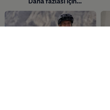
Daha fazlası için...
Mode
Tü
Keşf
Canlı Destek
Canlı Chat
Bağlanın