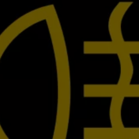
İletişim ve Destek
Yetkili Satıcı ve Servisler
Volkswagen Yol Yardım ve İletişim
Volkswagen Dünyası
WLTP ve Yakıt Tasarruf İpuçları
Volkswagen Sözlük