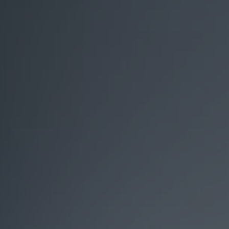
vdf Klasik Kredi®
vdf Servis Kredisi®
Sigorta Çözümleri
Volkswagen Kasko®
Volkswagen Garanti Plus®
Satış Sonrası Hizmetler
Volkswagen Hizmet Sözleri
Bakım ve Onarım Hizmetleri
Periyodik Bakım
Ekspres Servis
Check-Up Hizmeti
Gönüllü Geri Çağırma
Motor Yağları
Kaporta ve Boya
Aksesuar ve Yedek Parça
Volkswagen Orijinal Aksesuarlar®
Volkswagen Orijinal Parçalar®
Lastik Bilgilendirmesi
Aracım
Garanti ve Mobilite
Bilgi ve Eğlence Sistemi Güncellemeleri
e-Kullanım Kılavuzu
Volkswagenim Uygulaması
Klasik Modeller
İkaz Lambaları ve Anlamları