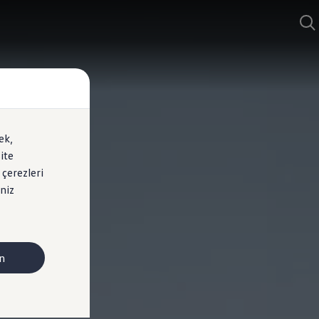
ek,
ite
 çerezleri
niz
n