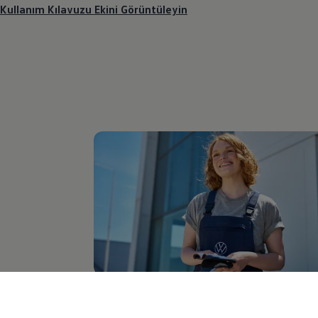
Kullanım Kılavuzu Ekini Görüntüleyin
Yetkili Servis