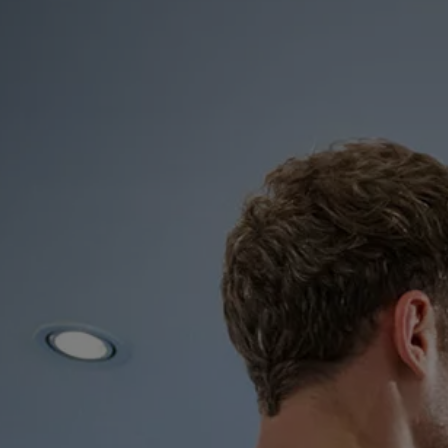
İletişim ve Destek
Yetkili Satıcı ve Servisler
Volkswagen Yol Yardım ve İletişim
Volkswagen Dünyası
WLTP ve Yakıt Tasarruf İpuçları
Volkswagen Sözlük