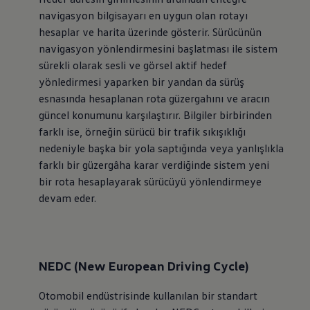
İletişim ve Destek
navigasyon bilgisayarı en uygun olan rotayı
Yetkili Satıcı ve Servisler
hesaplar ve harita üzerinde gösterir. Sürücünün
Volkswagen Yol Yardım ve İletişim
Volkswagen Dünyası
navigasyon yönlendirmesini başlatması ile sistem
WLTP ve Yakıt Tasarruf İpuçları
sürekli olarak sesli ve görsel aktif hedef
Volkswagen Sözlük
yönledirmesi yaparken bir yandan da sürüş
esnasında hesaplanan rota güzergahını ve aracın
güncel konumunu karşılaştırır. Bilgiler birbirinden
farklı ise, örneğin sürücü bir trafik sıkışıklığı
nedeniyle başka bir yola saptığında veya yanlışlıkla
farklı bir güzergâha karar verdiğinde sistem yeni
bir rota hesaplayarak sürücüyü yönlendirmeye
devam eder.
NEDC (New European Driving Cycle)
Otomobil endüstrisinde kullanılan bir standart