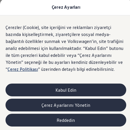
Çerez Ayarları
Modeller ve Fiyatlar
Anasayfa
Volkswagen Dünyası
Volkswagen Sözlük
Fiyat Listesi
Araç Terimleri Sözlüğü M-R | Volkswagen
N
Araç Oluşturucu
SUV Ailesi
Navigasyon Sistemi
Çerezler (Cookie), site içeriğini ve reklamları ziyaretçi
Skip
Geri
Elektrikli Araçlar
to
Dönün
Elektrikli Modeller
bazında kişiselleştirmek, ziyaretçilere sosyal medya-
footer
Satış Sonrası Hizmetler
bağlantılı özellikler sunmak ve Volkswagen’in, site trafiğini
Elektrikli Araçlar İçin Kullanım İpuçları
analiz edebilmesi için kullanılmaktadır. “Kabul Edin” butonu
Elektrikli Araçların Periyodik Bakımı
ID. Teknolojisi ve Batarya
ile tüm çerezleri kabul edebilir veya “Çerez Ayarlarını
Rejeneratif Enerji
Yönetin” seçeneği ile bu ayarları kendiniz düzenleyebilir ve
Batarya Sistemleri
“
Çerez Politikası
” üzerinden detaylı bilgi edinebilirsiniz.
Batarya Ömrü
Elektrikli Araçların Avantajları
Kampanyalar ve Finansal Çözümler
Satış Kampanyaları
Kabul Edin
Golf Yaz Fırsatları
vdf Klasik Kredi® Kampanyası
vdf Peşin Avantaj Kredi Kampanyası
Navigasyon sistemi, sürücünün, tanımlı bir hedefe
Çerez Ayarlarını Yönetin
Servis Kampanyaları
ulaşması için gerekli olan desteği sahip olduğu
Her Yaş Avantaj Kampanyası
harita üzerinde yapılan görsel yönlendirmeler ile
vdf Servis Kredisi® Kampanyası
Reddedin
sigortaladım.com Servis Kampanyası
sağlar. Ayrıca sistemin desteklediği sesli komut
Kredi Çözümleri