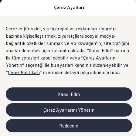
Çerez Ayarları
Modeller ve Fiyatlar
Fiyat Listesi
Araç Oluşturucu
SUV Ailesi
Çerezler (Cookie), site içeriğini ve reklamları ziyaretçi
Skip
Geri
Elektrikli Araçlar
to
Dönün
Elektrikli Modeller
bazında kişiselleştirmek, ziyaretçilere sosyal medya-
footer
Satış Sonrası Hizmetler
bağlantılı özellikler sunmak ve Volkswagen’in, site trafiğini
Elektrikli Araçlar İçin Kullanım İpuçları
analiz edebilmesi için kullanılmaktadır. “Kabul Edin” butonu
Elektrikli Araçların Periyodik Bakımı
ID. Teknolojisi ve Batarya
ile tüm çerezleri kabul edebilir veya “Çerez Ayarlarını
Rejeneratif Enerji
Yönetin” seçeneği ile bu ayarları kendiniz düzenleyebilir ve
Batarya Sistemleri
“
Çerez Politikası
” üzerinden detaylı bilgi edinebilirsiniz.
Batarya Ömrü
Elektrikli Araçların Avantajları
Kampanyalar ve Finansal Çözümler
Satış Kampanyaları
Kabul Edin
Golf Yaz Fırsatları
vdf Klasik Kredi® Kampanyası
vdf Peşin Avantaj Kredi Kampanyası
Çerez Ayarlarını Yönetin
Servis Kampanyaları
Her Yaş Avantaj Kampanyası
vdf Servis Kredisi® Kampanyası
Reddedin
sigortaladım.com Servis Kampanyası
Kredi Çözümleri