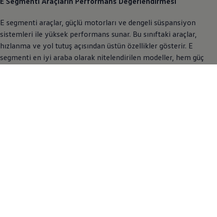
E Segmenti Araçların Performans Değerlendirmesi
E segmenti araçlar, güçlü motorları ve dengeli süspansiyon
sistemleri ile yüksek performans sunar. Bu sınıftaki araçlar,
hızlanma ve yol tutuş açısından üstün özellikler gösterir. E
segmenti en iyi araba olarak nitelendirilen modeller, hem güç
hem de dengeyi mükemmel bir şekilde birleştirir.
Yakıt Verimliliği ve Çevre Dostu Özellikler
Son yıllarda E segmenti araçlar, daha verimli motorlar ve hibrit
teknolojileri ile çevre dostu özellikler kazanmıştır. Bu gelişmeler,
yakıt tüketimini azaltırken karbon emisyonlarını da düşürmeye
yardımcı olmuştur. E segment nedir sorusuna verilebilecek
yanıtlardan biri de, çevre dostu teknolojileri benimseyen modern
araç sınıfıdır.
E Segmenti Araçlarda Teknolojik Donanımlar
E segmenti araçlar, son teknoloji multimedya sistemleri ve