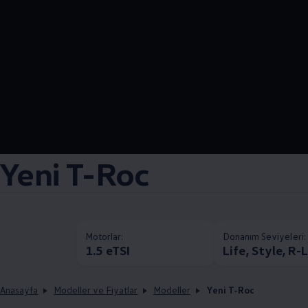
Yeni T-Roc
Motorlar:
Donanım Seviyeleri:
1.5 eTSI
Life, Style, R-
Anasayfa
Modeller ve Fiyatlar
Modeller
Yeni T-Roc