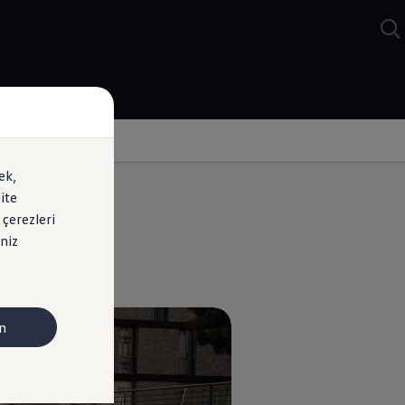
ek,
ite
 çerezleri
niz
n