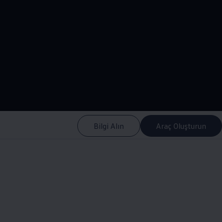
--:--
Remaining time, --:-
Bilgi Alın
Araç Oluşturun