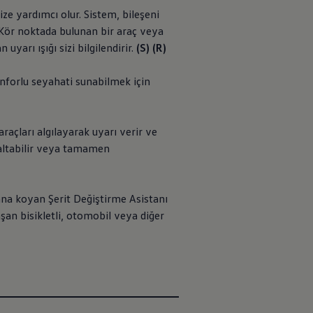
ize yardımcı olur. Sistem, bileşeni
. Kör noktada bulunan bir araç veya
yarı ışığı sizi bilgilendirir.
(S) (R)
onforlu seyahati sunabilmek için
raçları algılayarak uyarı verir ve
zaltabilir veya tamamen
ana koyan Şerit Değiştirme Asistanı
şan bisikletli, otomobil veya diğer