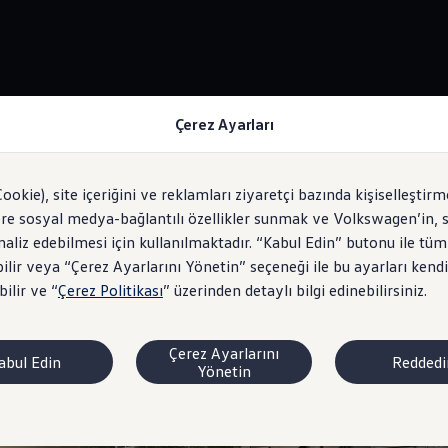
Çerez Ayarları
Şerit Değiştirme Asistanı "Side Assist"
Cookie), site içeriğini ve reklamları ziyaretçi bazında kişiselleştirm
ere sosyal medya-bağlantılı özellikler sunmak ve Volkswagen’in, s
analiz edebilmesi için kullanılmaktadır. “Kabul Edin” butonu ile tüm
ilir veya “Çerez Ayarlarını Yönetin” seçeneği ile bu ayarları kendi
sinde
bir güvenlik.
ilir ve “
Çerez Politikası
” üzerinden detaylı bilgi edinebilirsiniz.
Çerez Ayarlarını
abul Edin
Reddedi
Yönetin