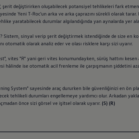
, şerit değiştirirken oluşabilecek potansiyel tehlikeleri fark etmen
ayesinde Yeni T-Roc'un arka ve arka çaprazını sürekli olarak tarar
hlike yaratabilecek durumlar algılandığında yan aynalarda yer alan u
e? Sistem, sinyal verip şerit değiştirmek istendiğinde de size en k
 otomatik olarak analiz eder ve olası risklere karşı sizi uyarır.
ist", vites "R" yani geri vites konumundayken, sürüş hattını kesen a
 hâlinde ise otomatik acil frenleme ile çarpışmanın şiddetini a
rning System" sayesinde araç dururken bile güvenliğinizi en ön pl
ilecek tehlikeli durumları engellemeye yardımcı olur. Arkadan yakla
 açmadan önce sizi görsel ve işitsel olarak uyarır.
(S) (R)