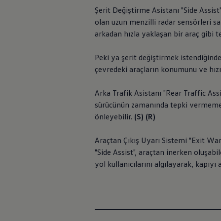
İletişim ve Destek
Şerit Değiştirme Asistanı "Side Assist"
Yetkili Satıcı ve Servisler
olan uzun menzilli radar sensörleri s
Volkswagen Yol Yardım ve İletişim
Volkswagen Dünyası
arkadan hızla yaklaşan bir araç gibi te
WLTP ve Yakıt Tasarruf İpuçları
Volkswagen Sözlük
Peki ya şerit değiştirmek istendiğind
çevredeki araçların konumunu ve hızını
Arka Trafik Asistanı "Rear Traffic Ass
sürücünün zamanında tepki vermemesi
önleyebilir.
(S) (R)
Araçtan Çıkış Uyarı Sistemi "Exit Wa
"Side Assist", araçtan inerken oluşab
yol kullanıcılarını algılayarak, kapıyı