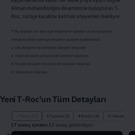
Alman mühendisliğini dinamizmle buluşturan T-
Roc, sürüşe karakter katmak isteyenleri bekliyor.
** Bu sayfada yer alan ilgili ekipmanın standart ya da opsiyonel
olduğunu ifade eden göstergeleri aşağıda bulabilirsiniz.
L: Life donanım seviyesinde standart ekipman
S: Style donanım seviyesinde standart ekipman
R: R-Line donanım seviyesinde standart ekipman
O: Opsiyonel ekipman
Yeni T-Roc'un Tüm Detayları
17 sonuç içinden 17 sonuç gösteriliyor.
Tümü (17)
Tasarım (5)
Konfor (4)
Teknoloji (4)
17 sonuç içinden 17
sonuç gösteriliyor.