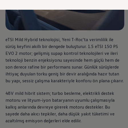
vdf Klasik Kredi®
vdf Servis Kredisi®
Sigorta Çözümleri
Volkswagen Kasko®
Volkswagen Garanti Plus®
Satış Sonrası Hizmetler
Volkswagen Hizmet Sözleri
Bakım ve Onarım Hizmetleri
eTSI Mild Hybrid teknolojisi, Yeni T-Roc’ta verimlilik ile
Periyodik Bakım
sürüş keyfini akıllı bir dengede buluşturur. 1.5 eTSI 150 PS
Ekspres Servis
EVO 2 motor; gelişmiş supap kontrol teknolojileri ve ileri
Check-Up Hizmeti
Gönüllü Geri Çağırma
teknoloji benzin enjeksiyonu sayesinde hem güçlü hem de
Motor Yağları
son derece rafine bir performans sunar. Günlük sürüşlerde
Kaporta ve Boya
ihtiyaç duyulan torku geniş bir devir aralığında hazır tutan
Aksesuar ve Yedek Parça
Volkswagen Orijinal Aksesuarlar®
bu yapı, sessiz çalışma karakteriyle konforu ön plana çıkarır.
Volkswagen Orijinal Parçalar®
Lastik Bilgilendirmesi
48V mild hibrit sistem; turbo besleme, elektrikli destek
Aracım
motoru ve lityum-iyon bataryanın uyumlu çalışmasıyla
Garanti ve Mobilite
Bilgi ve Eğlence Sistemi Güncellemeleri
kalkış anlarında devreye girerek motoru destekler. Bu
e-Kullanım Kılavuzu
sayede daha akıcı tepkiler, daha düşük yakıt tüketimi ve
Volkswagenim Uygulaması
azaltılmış emisyon değerleri elde edilir.
Klasik Modeller
İkaz Lambaları ve Anlamları