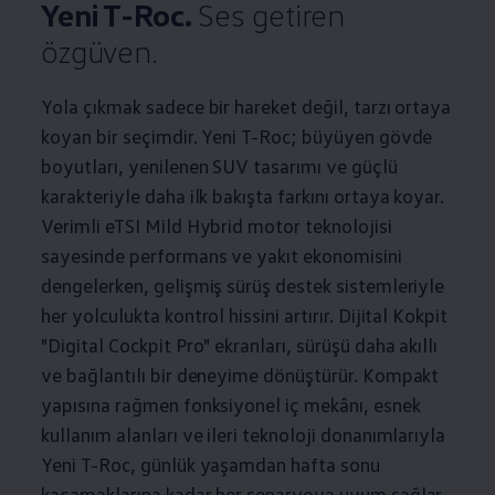
Yeni T-Roc.
Ses getiren
özgüven.
Yola çıkmak sadece bir hareket değil, tarzı ortaya
koyan bir seçimdir. Yeni T-Roc; büyüyen gövde
boyutları, yenilenen SUV tasarımı ve güçlü
karakteriyle daha ilk bakışta farkını ortaya koyar.
Verimli eTSI Mild Hybrid motor teknolojisi
sayesinde performans ve yakıt ekonomisini
dengelerken, gelişmiş sürüş destek sistemleriyle
her yolculukta kontrol hissini artırır. Dijital Kokpit
"Digital Cockpit Pro" ekranları, sürüşü daha akıllı
ve bağlantılı bir deneyime dönüştürür. Kompakt
yapısına rağmen fonksiyonel iç mekânı, esnek
kullanım alanları ve ileri teknoloji donanımlarıyla
Yeni T-Roc, günlük yaşamdan hafta sonu
kaçamaklarına kadar her senaryoya uyum sağlar.