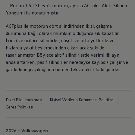
İletişim ve Destek
T-Roc'un 1.5 TSI evo2 motoru, ayrıca ACTplus Aktif Silindir
Yetkili Satıcı ve Servisler
Yönetimi ile donatılmıştır.
Volkswagen Yol Yardım ve İletişim
Volkswagen Dünyası
WLTP ve Yakıt Tasarruf İpuçları
ACTplus ile motorun dört silindirinden ikisi, çalışma
Volkswagen Sözlük
durumuna bağlı olarak mümkün olduğunca sık kapatılır.
İkinci ve üçüncü silindirler, düşük ve orta yüklerde ve
hızlarda yakıt beslemesinden çıkarılacak şekilde
tasarlanmıştır. Böylece aktif silindirlerde verimlilik aynı
anda artarken, pasif silindirler neredeyse kayıpsız çalışır ve
gaz kelebeği açıldığında hemen tekrar aktif hale gelirler.
Dizel Bilgilendirmesi
Kişisel Verilerin Korunması Politikası
Çerez Politikası
2026 - Volkswagen