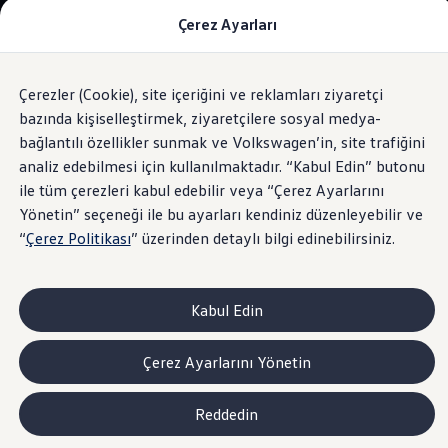
Çerez Ayarları
Modeller ve Fiyatlar
Fiyat Listesi
Araç Oluşturucu
SUV Ailesi
Çerezler (Cookie), site içeriğini ve reklamları ziyaretçi
Skip
Geri
Elektrikli Araçlar
to
Dönün
Elektrikli Modeller
bazında kişiselleştirmek, ziyaretçilere sosyal medya-
eTSI Mild Hybrid Teknolojisi
footer
Satış Sonrası Hizmetler
bağlantılı özellikler sunmak ve Volkswagen’in, site trafiğini
Elektrikli Araçlar İçin Kullanım İpuçları
analiz edebilmesi için kullanılmaktadır. “Kabul Edin” butonu
Elektrikli Araçların Periyodik Bakımı
ID. Teknolojisi ve Batarya
ile tüm çerezleri kabul edebilir veya “Çerez Ayarlarını
Rejeneratif Enerji
Performansın
en verimli
Yönetin” seçeneği ile bu ayarları kendiniz düzenleyebilir ve
Batarya Sistemleri
“
Çerez Politikası
” üzerinden detaylı bilgi edinebilirsiniz.
Batarya Ömrü
Elektrikli Araçların Avantajları
hali.
Kampanyalar ve Finansal Çözümler
Satış Kampanyaları
Kabul Edin
Golf Yaz Fırsatları
vdf Klasik Kredi® Kampanyası
vdf Peşin Avantaj Kredi Kampanyası
Çerez Ayarlarını Yönetin
Servis Kampanyaları
Her Yaş Avantaj Kampanyası
vdf Servis Kredisi® Kampanyası
Reddedin
sigortaladım.com Servis Kampanyası
Kredi Çözümleri